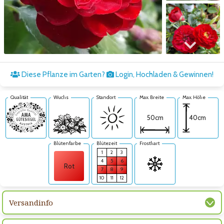
Zum nächsten Bild
Diese Pflanze im Garten?
Login, Hochladen & Gewinnen!
Qualität
Wuchs
Standort
Max. Breite
Max. Höhe
40cm
50cm
Blütenfarbe
Blütezeit
Frosthart
1
2
3
4
5
6
Rot
7
8
9
10
11
12
Versandinfo