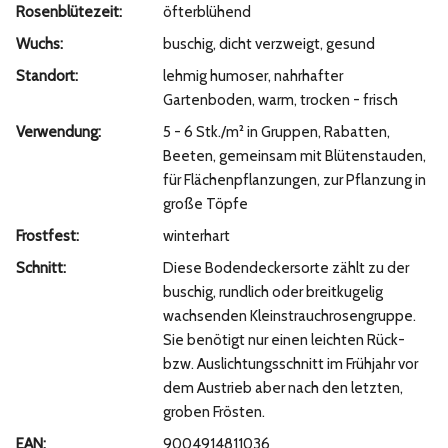
Rosenblütezeit:
öfterblühend
Wuchs:
buschig, dicht verzweigt, gesund
Standort:
lehmig humoser, nahrhafter
Gartenboden, warm, trocken - frisch
Verwendung:
5 - 6 Stk./m² in Gruppen, Rabatten,
Beeten, gemeinsam mit Blütenstauden,
für Flächenpflanzungen, zur Pflanzung in
große Töpfe
Frostfest:
winterhart
Schnitt:
Diese Bodendeckersorte zählt zu der
buschig, rundlich oder breitkugelig
wachsenden Kleinstrauchrosengruppe.
Sie benötigt nur einen leichten Rück-
bzw. Auslichtungsschnitt im Frühjahr vor
dem Austrieb aber nach den letzten,
groben Frösten.
EAN:
9004914811036