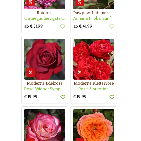
Rotdorn
Pawpaw, Indianerbanane
Crataegus laevigata 'Pauls Scarlet'
Asimina triloba 'Sunflower'
ab € 31,99
ab € 41,99
Moderne Edelrose
Moderne Kletterrose
Rose 'Wiener Symphoniker'
Rose 'Florentina'
€ 19,99
€ 19,99