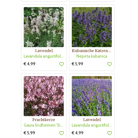
Lavendel
Kubanische Katzenminze
Lavandula angustifolia 'Rosea'
Nepeta kubanica
€ 4,99
€ 5,99
Prachtkerze
Lavendel
Gaura lindheimeri 'Siskiyou Pink'
Lavandula angustifolia 'Hidcote'
€ 5,99
€ 4,99