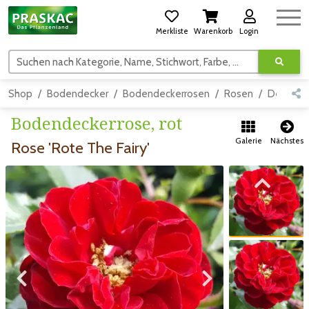
Merkliste
Warenkorb
Login
Suchen nach Kategorie, Name, Stichwort, Farbe, usw.
Shop
Bodendecker
Bodendeckerrosen
Rosen
Detail
Bodendeckerrose, rot
Galerie
Nächstes
Rose 'Rote The Fairy'
Zum vorigen Bild
Zum vorigen Bild
Zum nächsten Bild