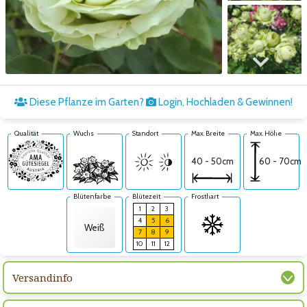
Zum nächsten Bild
Diese Pflanze im Garten?
Login, Hochladen & Gewinnen!
Qualität
Wuchs
Standort
Max. Breite
Max. Höhe
60 - 70cm
40 - 50cm
Blütenfarbe
Blütezeit
Frosthart
1
2
3
4
5
6
Weiß
7
8
9
10
11
12
Versandinfo