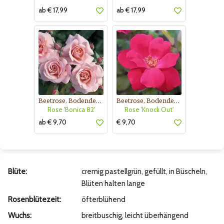
ab € 17,99
ab € 17,99
Beetrose, Bodendeckerrose
Beetrose, Bodendeckerrose
Rose 'Bonica 82'
Rose 'Knock Out'
ab € 9,70
€ 9,70
Blüte:
cremig pastellgrün, gefüllt, in Büscheln,
Blüten halten lange
Rosenblütezeit:
öfterblühend
Wuchs:
breitbuschig, leicht überhängend