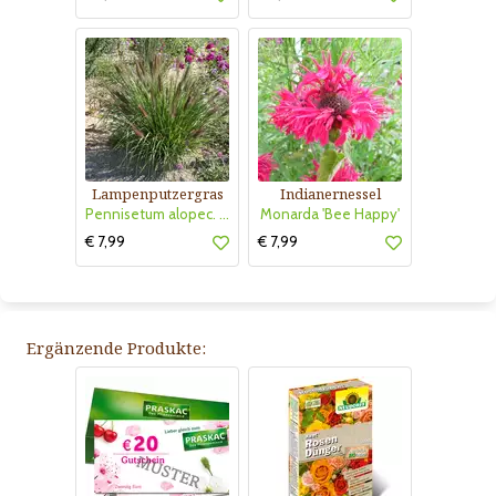
Lampenputzergras
Indianernessel
Pennisetum alopec. 'Red Head'
Monarda 'Bee Happy'
€ 7,99
€ 7,99
Ergänzende Produkte: