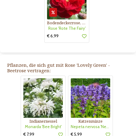
Bodendeckerrose, rot
Rose 'Rote The Fairy'
€ 6,99
Pflanzen, die sich gut mit Rose 'Lovely Green' -
Beetrose vertragen:
Indianernessel
Katzenminze
Monarda 'Bee Bright'
Nepeta nervosa 'Neptun'
€ 7,99
€ 5,99