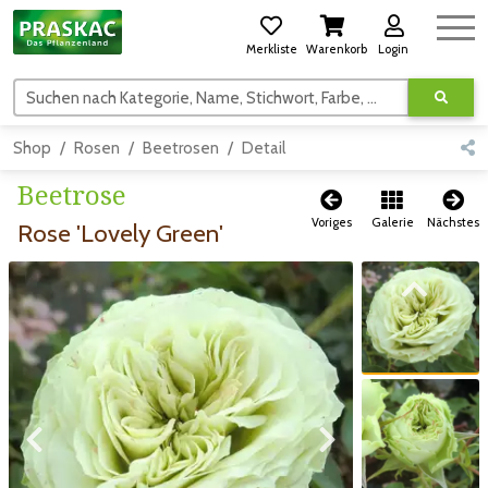
Merkliste
Warenkorb
Login
Suchen nach Kategorie, Name, Stichwort, Farbe, usw.
Shop
Rosen
Beetrosen
Detail
Beetrose
Voriges
Galerie
Nächstes
Rose 'Lovely Green'
Zum vorigen Bild
Zum vorigen Bild
Zum nächsten Bild