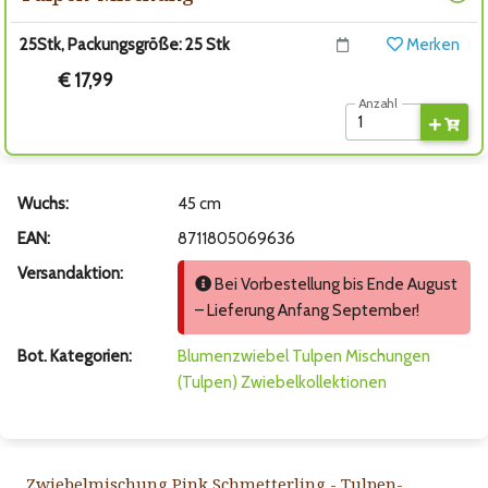
25Stk, Packungsgröße: 25 Stk
Merken
€ 17,99
Anzahl
Wuchs:
45 cm
EAN:
8711805069636
Versandaktion:
Bei Vorbestellung bis Ende August
– Lieferung Anfang September!
Bot. Kategorien:
Blumenzwiebel
Tulpen
Mischungen
(Tulpen)
Zwiebelkollektionen
Zwiebelmischung Pink Schmetterling - Tulpen-