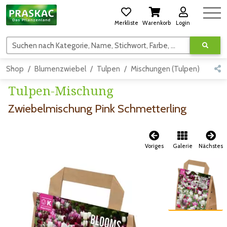
Merkliste
Warenkorb
Login
Suchen nach Kategorie, Name, Stichwort, Farbe, usw.
Shop
Blumenzwiebel
Tulpen
Mischungen (Tulpen)
Zwie
Tulpen-Mischung
Zwiebelmischung Pink Schmetterling
Voriges
Galerie
Nächstes
Zum vorigen Bild