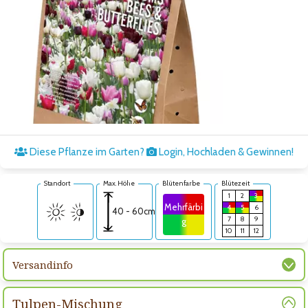
Zum nächsten Bild
Diese Pflanze im Garten?
Login, Hochladen & Gewinnen!
Standort
Max. Höhe
Blütenfarbe
Blütezeit
1
2
3
Mehrfärbi
4
5
6
40 - 60cm
7
8
9
g
10
11
12
Versandinfo
Tulpen-Mischung