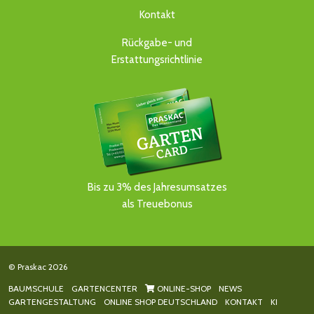
Kontakt
Rückgabe- und
Erstattungsrichtlinie
Bis zu 3% des Jahresumsatzes
als Treuebonus
© Praskac 2026
BAUMSCHULE
GARTENCENTER
ONLINE-SHOP
NEWS
GARTENGESTALTUNG
ONLINE SHOP DEUTSCHLAND
KONTAKT
KI