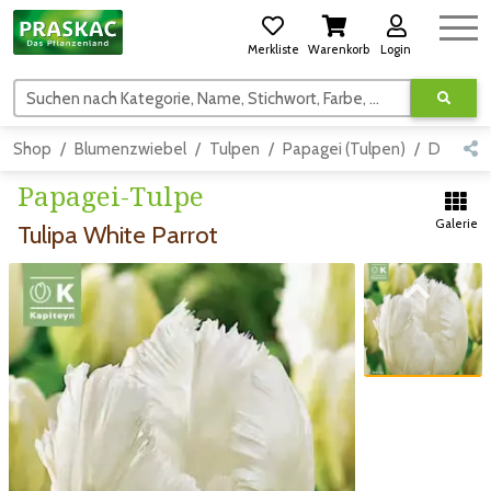
Merkliste
Warenkorb
Login
Suchen nach Kategorie, Name, Stichwort, Farbe, usw.
Shop
Blumenzwiebel
Tulpen
Papagei (Tulpen)
Detail
Papagei-Tulpe
Galerie
Tulipa White Parrot
Zum vorigen Bild