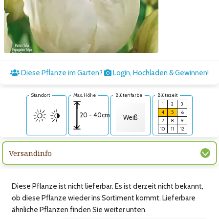
Zum nächsten Bild
Diese Pflanze im Garten?
Login, Hochladen & Gewinnen!
Standort
Max. Höhe
Blütenfarbe
Blütezeit
1
2
3
4
5
6
20 - 40cm
Weiß
7
8
9
10
11
12
Versandinfo
Diese Pflanze ist nicht lieferbar. Es ist derzeit nicht bekannt,
ob diese Pflanze wieder ins Sortiment kommt. Lieferbare
ähnliche Pflanzen finden Sie weiter unten.