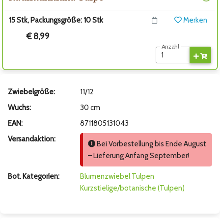
15 Stk, Packungsgröße: 10 Stk
Merken
€ 8,99
Anzahl
Zwiebelgröße:
11/12
Wuchs:
30 cm
EAN:
8711805131043
Versandaktion:
Bei Vorbestellung bis Ende August
– Lieferung Anfang September!
Bot. Kategorien:
Blumenzwiebel
Tulpen
Kurzstielige/botanische (Tulpen)