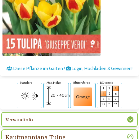
Zum nächsten Bild
Diese Pflanze im Garten?
Login, Hochladen & Gewinnen!
Standort
Max. Höhe
Blütenfarbe
Blütezeit
1
2
3
4
5
6
20 - 40cm
Orange
7
8
9
10
11
12
Versandinfo
Kaufmanniana Tulpe