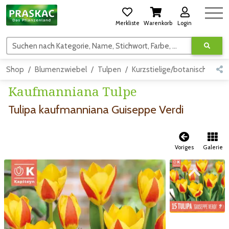
Merkliste
Warenkorb
Login
Suchen nach Kategorie, Name, Stichwort, Farbe, usw.
Shop
Blumenzwiebel
Tulpen
Kurzstielige/botanische (Tul
Kaufmanniana Tulpe
Tulipa kaufmanniana Guiseppe Verdi
Voriges
Galerie
Zum vorigen Bild