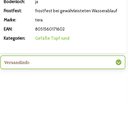
Bodenloch:
ja
hsten Bild
Frostfest:
frostfest bei gewährleisteten Wasserablauf
Marke:
tera
EAN:
8051560171602
Kategorien:
Gefäße
Topf rund
Versandinfo
hsten Bild