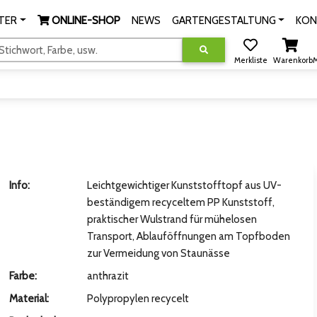
TER
ONLINE-SHOP
NEWS
GARTENGESTALTUNG
KON
tichwort, Farbe, usw.
Merkliste
Warenkorb
M
Info:
Leichtgewichtiger Kunststofftopf aus UV-
beständigem recyceltem PP Kunststoff,
praktischer Wulstrand für mühelosen
Transport, Ablauföffnungen am Topfboden
zur Vermeidung von Staunässe
Farbe:
anthrazit
Material:
Polypropylen recycelt