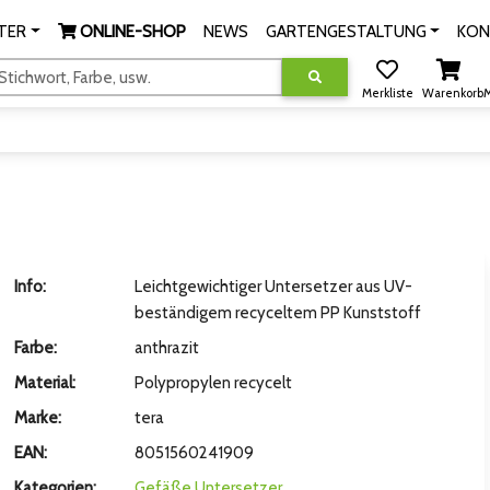
TER
ONLINE-SHOP
NEWS
GARTENGESTALTUNG
KON
tichwort, Farbe, usw.
Merkliste
Warenkorb
M
Info:
Leichtgewichtiger Untersetzer aus UV-
beständigem recyceltem PP Kunststoff
Farbe:
anthrazit
Material:
Polypropylen recycelt
Marke:
tera
EAN:
8051560241909
Kategorien:
Gefäße
Untersetzer