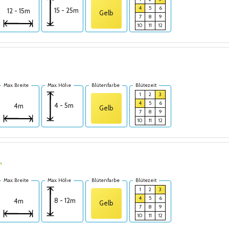
4
5
6
15 - 25m
12 - 15m
Gelb
7
8
9
10
11
12
Max. Breite
Max. Höhe
Blütenfarbe
Blütezeit
1
2
3
4
5
6
4 - 5m
4m
Gelb
7
8
9
10
11
12
'
Max. Breite
Max. Höhe
Blütenfarbe
Blütezeit
1
2
3
4
5
6
8 - 12m
4m
Gelb
7
8
9
10
11
12