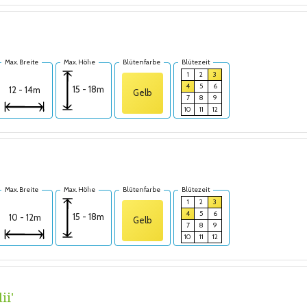
Max. Breite
Max. Höhe
Blütenfarbe
Blütezeit
1
2
3
4
5
6
15 - 18m
12 - 14m
Gelb
7
8
9
10
11
12
Max. Breite
Max. Höhe
Blütenfarbe
Blütezeit
1
2
3
4
5
6
15 - 18m
10 - 12m
Gelb
7
8
9
10
11
12
ii'