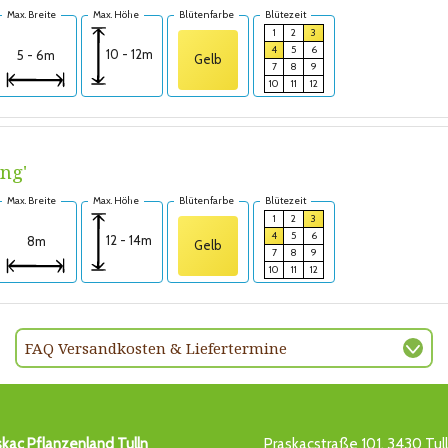
Max. Breite
Max. Höhe
Blütenfarbe
Blütezeit
1
2
3
4
5
6
10 - 12m
5 - 6m
Gelb
7
8
9
10
11
12
ng'
Max. Breite
Max. Höhe
Blütenfarbe
Blütezeit
1
2
3
4
5
6
12 - 14m
8m
Gelb
7
8
9
10
11
12
FAQ Versandkosten & Liefertermine
skac Pflanzenland Tulln
Praskacstraße 101, 3430 Tul