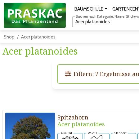
BAUMSCHULE
GARTENCEN
Suchen nach Kategorie, Name, Stichwort
Shop
Acer platanoides
Acer platanoides
Filtern: 7 Ergebnisse a
Spitzahorn
Acer platanoides
Qualität
Wuchs
Standort