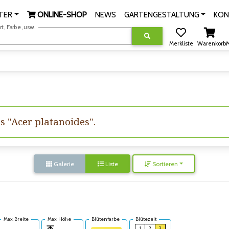
TER
ONLINE-SHOP
NEWS
GARTENGESTALTUNG
KON
, Farbe, usw.
Merkliste
Warenkorb
M
us "Acer platanoides".
Galerie
Liste
Sortieren
Max. Breite
Max. Höhe
Blütenfarbe
Blütezeit
1
2
3