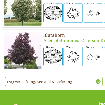
Qualität
Wuchs
Standort
Blutahorn
Acer platanoides 'Crimson Ki
Qualität
Wuchs
Standort
FAQ Verpackung, Versand & Lieferung
Pra