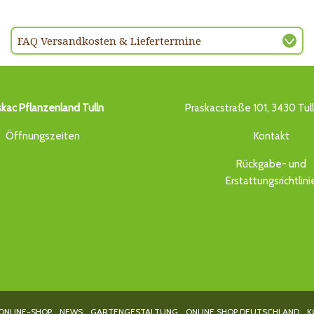
FAQ Versandkosten & Liefertermine
skac Pflanzenland Tulln
Praskacstraße 101, 3430 Tul
Öffnungszeiten
Kontakt
Rückgabe- und
Erstattungsrichtlini
ONLINE-SHOP
NEWS
GARTENGESTALTUNG
ONLINE SHOP DEUTSCHLAND
K