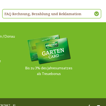
FAQ Rechnung, Bezahlung und Reklamation
ln / Donau
e
Bis zu 3% des Jahresumsatzes
als Treuebonus
ONTAKT
KI