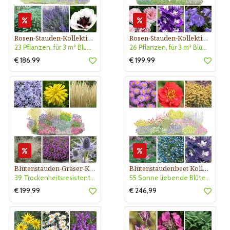
Rosen-Stauden-Kollektion Nr. 610
Rosen-Stauden-Kollektion Nr. 600
23 Pflanzen, für 3 m² Blumenbeet, Blühend Mai - Oktober
26 Pflanzen, für 3 m² Blumenbeet, duftend - öfterblühend
€ 186,99
€ 199,99
Blütenstauden-Gräser-Kollektion Nr. 550
Blütenstaudenbeet Kollektion Nr. 505
39 Trockenheitsresistente Pflanzen für 4,5 m² sonniges Blumenbeet
55 Sonne liebende Blütenstauden - 5m² Beet mit Pflanzplan
€ 199,99
€ 246,99