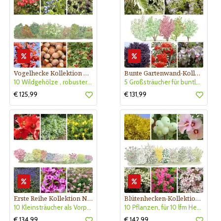
Vogelhecke Kollektion Nr. 410
Bunte Gartenwand-Kollektion Nr. 403
10 Wildgehölze , robuster Sichtschutz, sonnig - halbschattig, Nährgehölz
5 Großsträucher für buntlaubige Gartenwand, sonnig- halbschattig
€ 125,99
€ 131,99
Erste Reihe Kollektion Nr. 407
Blütenhecken-Kollektion Nr. 401
10 Kleinsträucher als Vorpflanzung, sonning-halbschattig
10 Pflanzen, für 10 lfm Hecke, sonnig
€ 134,99
€ 142,99