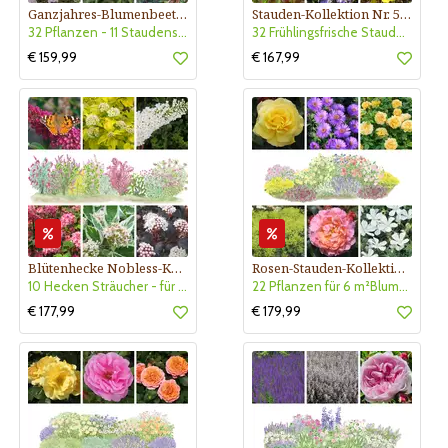
Ganzjahres-Blumenbeet Kollektion Nr. 520
Stauden-Kollektion Nr. 530
32 Pflanzen - 11 Staudensorten für Beet an sonnige Plätzen
32 Frühlingsfrische Stauden für 5 m² Sonnenbeet oder 10 lfm Vorpflanzung
€ 159,99
€ 167,99
Blütenhecke Nobless-Kollektion Nr. 402
Rosen-Stauden-Kollektion Nr. 605
10 Hecken Sträucher - für 10 lfm Blütenhecke - Blühend März - Oktober
22 Pflanzen für 6 m²Blumenbeet. Blühend März bis September
€ 177,99
€ 179,99