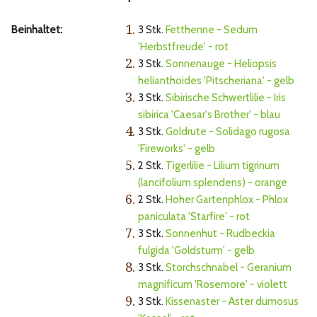
1.
Beinhaltet:
3 Stk.
Fetthenne - Sedum
'Herbstfreude' - rot
2.
3 Stk.
Sonnenauge - Heliopsis
helianthoides 'Pitscheriana' - gelb
3.
3 Stk.
Sibirische Schwertlilie - Iris
sibirica 'Caesar's Brother' - blau
4.
3 Stk.
Goldrute - Solidago rugosa
'Fireworks' - gelb
5.
2 Stk.
Tigerlilie - Lilium tigrinum
(lancifolium splendens) - orange
6.
2 Stk.
Hoher Gartenphlox - Phlox
paniculata 'Starfire' - rot
7.
3 Stk.
Sonnenhut - Rudbeckia
fulgida 'Goldsturm' - gelb
8.
3 Stk.
Storchschnabel - Geranium
magnificum 'Rosemore' - violett
9.
3 Stk.
Kissenaster - Aster dumosus