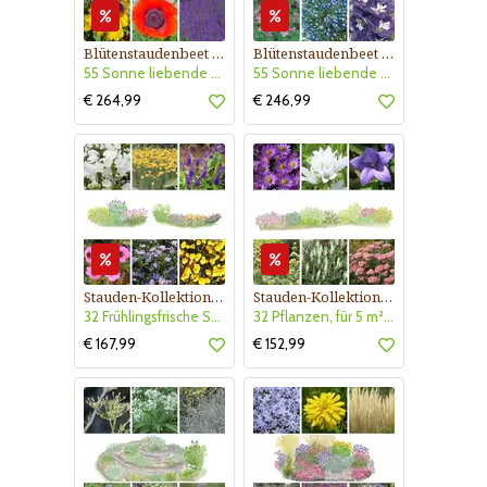
Blütenstaudenbeet Kollektion Nr. 504
Blütenstaudenbeet Kollektion Nr. 505
55 Sonne liebende Stauden für 6 m² Beet mit Pflanzplan
55 Sonne liebende Blütenstauden - 5m² Beet mit Pflanzplan
€ 264,99
€ 246,99
Stauden-Kollektion Nr. 530
Stauden-Kollektion Nr. 529
32 Frühlingsfrische Stauden für 5 m² Sonnenbeet oder 10 lfm Vorpflanzung
32 Pflanzen, für 5 m² Blumenbeet oder 10 lfm Vorpflanzung
€ 167,99
€ 152,99