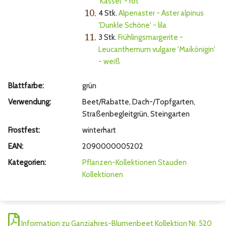
'Kassel' - rot
10.
4 Stk.
Alpenaster - Aster alpinus
'Dunkle Schöne' - lila
11.
3 Stk.
Frühlingsmargerite -
Leucanthemum vulgare 'Maikönigin'
- weiß
Blattfarbe:
grün
Verwendung:
Beet/Rabatte, Dach-/Topfgarten,
Straßenbegleitgrün, Steingarten
Frostfest:
winterhart
EAN:
2090000005202
Kategorien:
Pflanzen-Kollektionen
Stauden
Kollektionen
Information zu Ganzjahres-Blumenbeet Kollektion Nr. 520