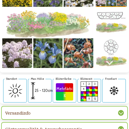
Zum vorigen Bild
Zum nächsten Bild
Zum nächsten Bild
Standort
Max. Höhe
Blütenfarbe
Blütezeit
Frosthart
1
2
3
Mehrfärbi
4
5
6
25 - 120cm
7
8
9
g
10
11
12
Versandinfo