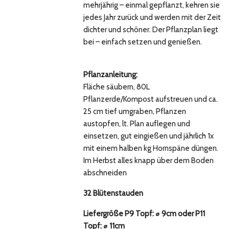
mehrjährig – einmal gepflanzt, kehren sie
jedes Jahr zurück und werden mit der Zeit
dichter und schöner. Der Pflanzplan liegt
bei – einfach setzen und genießen.
Pflanzanleitung:
Fläche säubern, 80L
Pflanzerde/Kompost aufstreuen und ca.
25 cm tief umgraben, Pflanzen
austopfen, lt. Plan auflegen und
einsetzen, gut eingießen und jährlich 1x
mit einem halben kg Hornspäne düngen.
Im Herbst alles knapp über dem Boden
abschneiden
32 Blütenstauden
Liefergröße P9 Topf: ⌀ 9cm oder P11
Topf: ⌀ 11cm