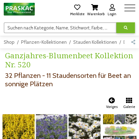
Merkliste
Warenkorb
Login
Suchen nach Kategorie, Name, Stichwort, Farbe, usw.
Shop
Pflanzen-Kollektionen
Stauden Kollektionen
Detail
Ganzjahres-Blumenbeet Kollektion
Nr. 520
32 Pflanzen - 11 Staudensorten für Beet an
sonnige Plätzen
Voriges
Galerie
Zum vorigen Bild