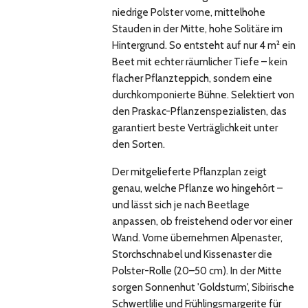
niedrige Polster vorne, mittelhohe
Stauden in der Mitte, hohe Solitäre im
Hintergrund. So entsteht auf nur 4 m² ein
Beet mit echter räumlicher Tiefe – kein
flacher Pflanzteppich, sondern eine
durchkomponierte Bühne. Selektiert von
den Praskac-Pflanzenspezialisten, das
garantiert beste Verträglichkeit unter
den Sorten.
Der mitgelieferte Pflanzplan zeigt
genau, welche Pflanze wo hingehört –
und lässt sich je nach Beetlage
anpassen, ob freistehend oder vor einer
Wand. Vorne übernehmen Alpenaster,
Storchschnabel und Kissenaster die
Polster-Rolle (20–50 cm). In der Mitte
sorgen Sonnenhut 'Goldsturm', Sibirische
Schwertlilie und Frühlingsmargerite für