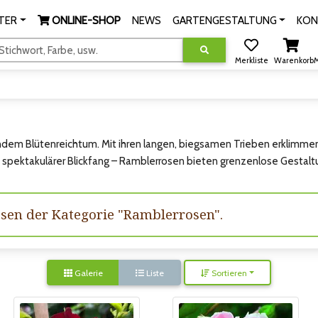
TER
ONLINE-SHOP
NEWS
GARTENGESTALTUNG
KON
tichwort, Farbe, usw.
Merkliste
Warenkorb
M
ndem Blütenreichtum. Mit ihren langen, biegsamen Trieben erklimme
ls spektakulärer Blickfang – Ramblerrosen bieten grenzenlose Gestal
issen der Kategorie "Ramblerrosen".
Galerie
Liste
Sortieren