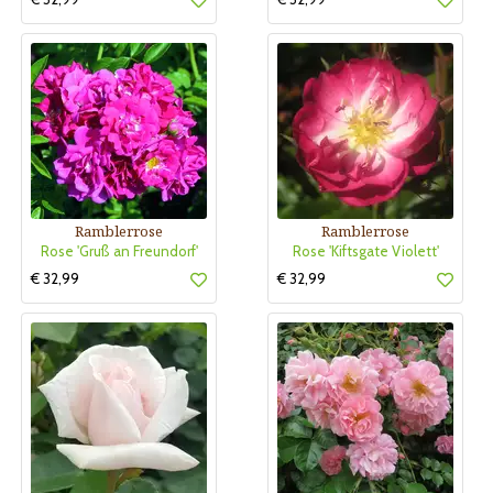
Ramblerrose
Ramblerrose
Rose 'Gruß an Freundorf'
Rose 'Kiftsgate Violett'
€ 32,99
€ 32,99