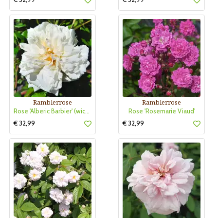
Ramblerrose
Ramblerrose
Rose 'Alberic Barbier' (wichuriana)
Rose 'Rosemarie Viaud'
€ 32,99
€ 32,99