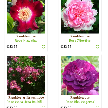
Ramblerrose
Ramblerrose
Rose 'Hiawatha'
Rose 'Albertine'
€ 32,99
€ 32,99
Rambler- u. Strauchrose
Ramblerrose
Rose 'Maria Liesa' (multiflora)
Rose 'Bleu Magenta'
€ 32,99
€ 32,99