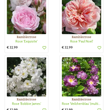
Ramblerrose
Ramblerrose
Rose 'Exquisite'
Rose 'Paul Noel'
€ 32,99
€ 32,99
Ramblerrose
Ramblerrose
Rose 'Bobbie James'
Rose 'Veilchenblau' (multiflora)
€ 32,99
€ 32,99