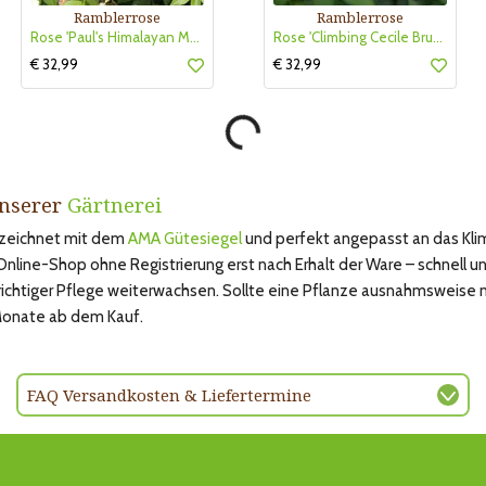
Ramblerrose
Ramblerrose
Rose 'Paul's Himalayan Musk'
Rose 'Climbing Cecile Brunner'
€ 32,99
€ 32,99
unserer
Gärtnerei
gezeichnet mit dem
AMA Gütesiegel
und perfekt angepasst an das Kli
ine-Shop ohne Registrierung erst nach Erhalt der Ware – schnell und
 richtiger Pflege weiterwachsen. Sollte eine Pflanze ausnahmsweise 
 Monate ab dem Kauf.
FAQ Versandkosten & Liefertermine