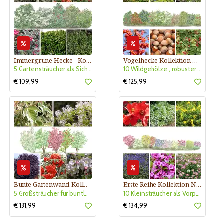
Immergrüne Hecke - Kollektion Nr. 415
Vogelhecke Kollektion Nr. 410
5 Gartensträucher als Sichtschutz - sonnig und halbschattig
10 Wildgehölze , robuster Sichtschutz, sonnig - halbschattig, Nährgehölz
€ 109,99
€ 125,99
Bunte Gartenwand-Kollektion Nr. 403
Erste Reihe Kollektion Nr. 407
5 Großsträucher für buntlaubige Gartenwand, sonnig- halbschattig
10 Kleinsträucher als Vorpflanzung, sonning-halbschattig
€ 131,99
€ 134,99