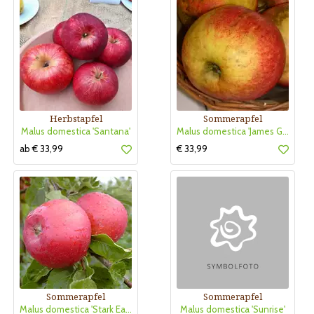
Herbstapfel
Sommerapfel
Malus domestica 'Santana'
Malus domestica 'James Grieve'
ab € 33,99
€ 33,99
Sommerapfel
Sommerapfel
Malus domestica 'Stark Earliest'
Malus domestica 'Sunrise'