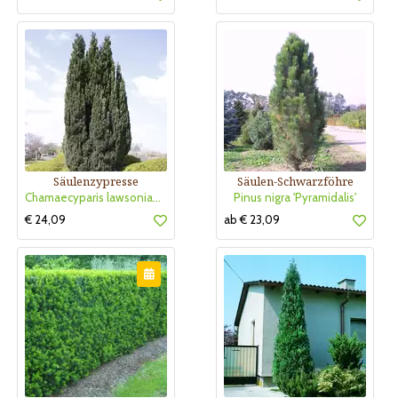
Säulenzypresse
Säulen-Schwarzföhre
Chamaecyparis lawsoniana 'Ellwoodii'
Pinus nigra 'Pyramidalis'
€ 24,09
ab € 23,09