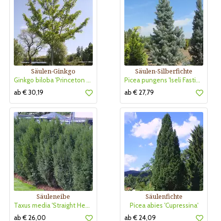
Säulen-Ginkgo
Säulen-Silberfichte
Ginkgo biloba 'Princeton Sentry'
Picea pungens 'Iseli Fastigiate'
ab € 30,19
ab € 27,79
Säuleneibe
Säulenfichte
Taxus media 'Straight Hedge'
Picea abies 'Cupressina'
ab € 26,00
ab € 24,09