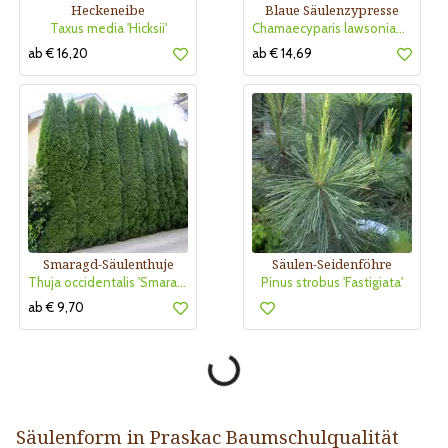
Heckeneibe
Blaue Säulenzypresse
Taxus media 'Hicksii'
Chamaecyparis lawsoniana 'Columnaris'
ab € 16,20
ab € 14,69
Smaragd-Säulenthuje
Säulen-Seidenföhre
Thuja occidentalis 'Smaragd'
Pinus strobus 'Fastigiata'
ab € 9,70
Säulenform in Praskac Baumschulqualität