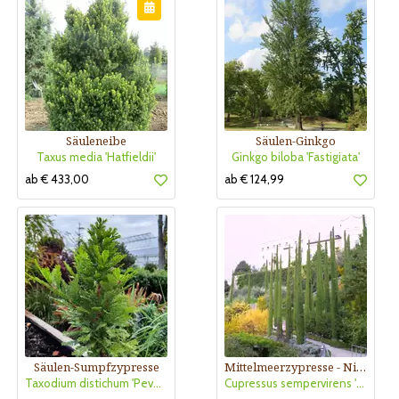
Säuleneibe
Säulen-Ginkgo
Taxus media 'Hatfieldii'
Ginkgo biloba 'Fastigiata'
ab € 433,00
ab € 124,99
Säulen-Sumpfzypresse
Mittelmeerzypresse - Nicht winterhart
Taxodium distichum 'Peve Minaret'
Cupressus sempervirens 'Stricta'