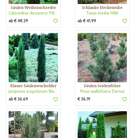
Säulen-Weihrauchzeder
Schlanke Heckeneibe
Calocedrus decurrens 'Pillar'
Taxus media 'Hillii'
ab € 48,29
ab € 41,99
Blauer Säulenwacholder
Säulen-Seidenföhre
Juniperus scopolorum 'Blue Arrow'
Pinus wallichiana 'Densa'
ab € 36,69
€ 36,19