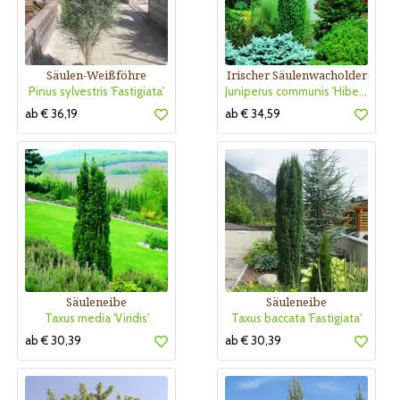
Säulen-Weißföhre
Irischer Säulenwacholder
Pinus sylvestris 'Fastigiata'
Juniperus communis 'Hibernica'
ab € 36,19
ab € 34,59
Säuleneibe
Säuleneibe
Taxus media 'Viridis'
Taxus baccata 'Fastigiata'
ab € 30,39
ab € 30,39