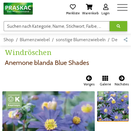
Merkliste
Warenkorb
Login
Suchen nach Kategorie, Name, Stichwort, Farbe, usw.
Shop
Blumenzwiebel
sonstige Blumenzwiebeln
Detail
Windröschen
Anemone blanda Blue Shades
Voriges
Galerie
Nächstes
Zum vorigen Bild