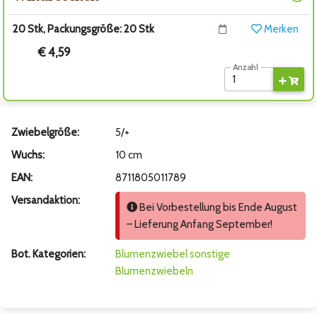
20 Stk, Packungsgröße: 20 Stk
Merken
€ 4,59
Anzahl
Zwiebelgröße:
5/+
Wuchs:
10 cm
EAN:
8711805011789
Versandaktion:
Bei Vorbestellung bis Ende August
– Lieferung Anfang September!
Bot. Kategorien:
Blumenzwiebel
sonstige
Blumenzwiebeln