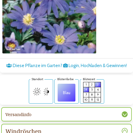
Zum nächsten Bild
Diese Pflanze im Garten?
Login, Hochladen & Gewinnen!
Standort
Blütenfarbe
Blütezeit
1
2
3
4
5
6
Blau
7
8
9
10
11
12
Versandinfo
Windröschen