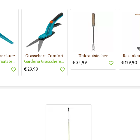
her kurz
Grasschere Comfort
Unkrautstecher
Rasenkan
Gardena Unkrautstecher kurz
Gardena Grasschere Comfort
€ 34,99
€ 129,90
€ 29,99