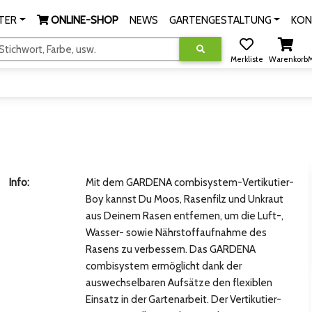
TER
ONLINE-SHOP
NEWS
GARTENGESTALTUNG
KON
tichwort, Farbe, usw.
Merkliste
Warenkorb
M
Info:
Mit dem GARDENA combisystem-Vertikutier-
Boy kannst Du Moos, Rasenfilz und Unkraut
aus Deinem Rasen entfernen, um die Luft-,
Wasser- sowie Nährstoffaufnahme des
Rasens zu verbessern. Das GARDENA
combisystem ermöglicht dank der
auswechselbaren Aufsätze den flexiblen
Einsatz in der Gartenarbeit. Der Vertikutier-