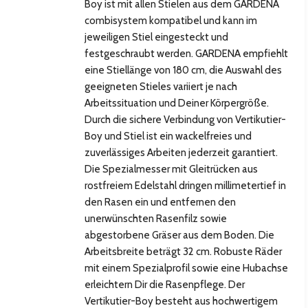
Boy ist mit allen Stielen aus dem GARDENA
combisystem kompatibel und kann im
jeweiligen Stiel eingesteckt und
festgeschraubt werden. GARDENA empfiehlt
eine Stiellänge von 180 cm, die Auswahl des
geeigneten Stieles variiert je nach
Arbeitssituation und Deiner Körpergröße.
Durch die sichere Verbindung von Vertikutier-
Boy und Stiel ist ein wackelfreies und
zuverlässiges Arbeiten jederzeit garantiert.
Die Spezialmesser mit Gleitrücken aus
rostfreiem Edelstahl dringen millimetertief in
den Rasen ein und entfernen den
hsten Bild
unerwünschten Rasenfilz sowie
abgestorbene Gräser aus dem Boden. Die
Arbeitsbreite beträgt 32 cm. Robuste Räder
mit einem Spezialprofil sowie eine Hubachse
erleichtern Dir die Rasenpflege. Der
Vertikutier-Boy besteht aus hochwertigem