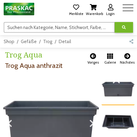
Merkliste
Warenkorb
Login
Suchen nach Kategorie, Name, Stichwort, Farbe, usw.
Shop
Gefäße
Trog
Detail
Trog Aqua
Voriges
Galerie
Nächstes
Trog Aqua anthrazit
Zum vorigen Bild
Zum vorigen Bild
Zum nächsten Bild