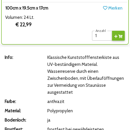
100cm x 19.5cm x 17cm
Merken
Volumen: 24 Lt.
€ 22,99
Anzahl
Info:
Klassische Kunststofffensterkiste aus
UV-beständigem Material.
Wasserreserve durch einen
Zwischenboden, mit Überlauföffnungen
zur Vermeidung von Staunässe
ausgestattet
Farbe:
anthrazit
Material:
Polypropylen
Bodenloch:
ja
Frostfest:
frostfest bei gewährleisteten