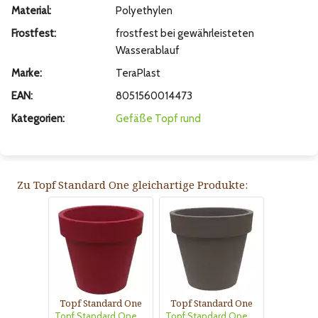
Material:
Polyethylen
Frostfest:
frostfest bei gewährleisteten
Wasserablauf
Marke:
TeraPlast
EAN:
8051560014473
Kategorien:
Gefäße
Topf rund
Zu Topf Standard One gleichartige Produkte:
Topf Standard One
Topf Standard One
Topf Standard One kardinalrot
Topf Standard One cappuccino