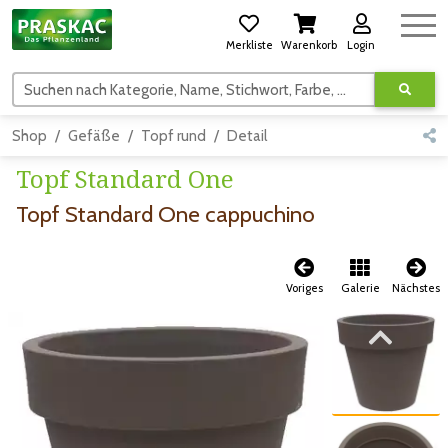
Merkliste
Warenkorb
Login
Suchen nach Kategorie, Name, Stichwort, Farbe, usw.
Shop
Gefäße
Topf rund
Detail
Topf Standard One
Topf Standard One cappuchino
Voriges
Galerie
Nächstes
Zum vorigen Bild