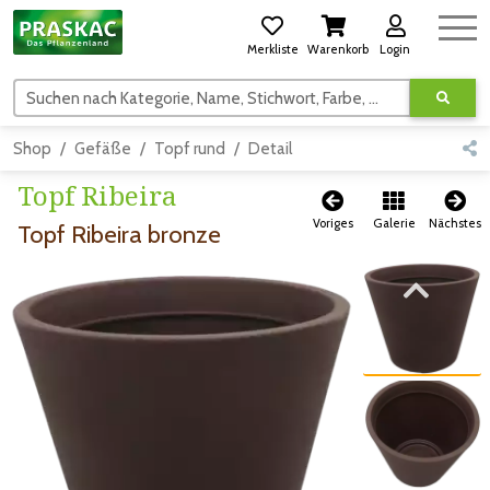
Merkliste
Warenkorb
Login
Suchen nach Kategorie, Name, Stichwort, Farbe, usw.
Shop
Gefäße
Topf rund
Detail
Topf Ribeira
Voriges
Galerie
Nächstes
Topf Ribeira bronze
Zum vorigen Bild
Zum vorigen Bild
Zum nächsten Bild