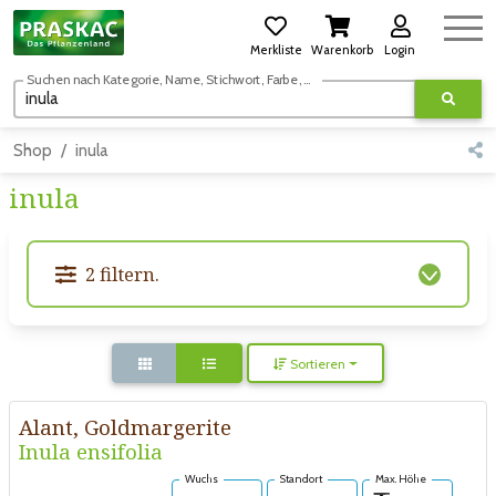
Merkliste
Warenkorb
Login
Suchen nach Kategorie, Name, Stichwort, Farbe, usw.
Shop
inula
inula
2 filtern.
Sortieren
Alant, Goldmargerite
Inula ensifolia
Wuchs
Standort
Max. Höhe