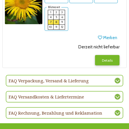
Blütezeit
1
2
3
4
5
6
7
8
9
10
11
12
Merken
Derzeit nicht lieferbar
Details
FAQ Verpackung, Versand & Lieferung
FAQ Versandkosten & Liefertermine
FAQ Rechnung, Bezahlung und Reklamation