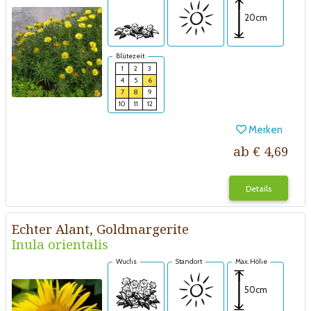
20cm
Blütezeit
1
2
3
4
5
6
7
8
9
10
11
12
Merken
ab € 4,69
Details
Echter Alant, Goldmargerite
Inula orientalis
Wuchs
Standort
Max. Höhe
50cm