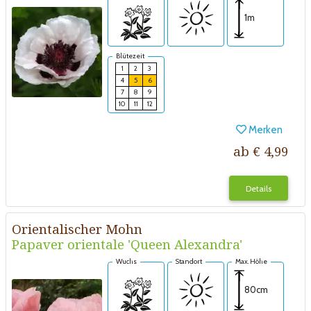
1m
Blütezeit
1
2
3
4
5
6
7
8
9
10
11
12
Merken
ab € 4,99
Details
Orientalischer Mohn
Papaver orientale 'Queen Alexandra'
Wuchs
Standort
Max. Höhe
80cm