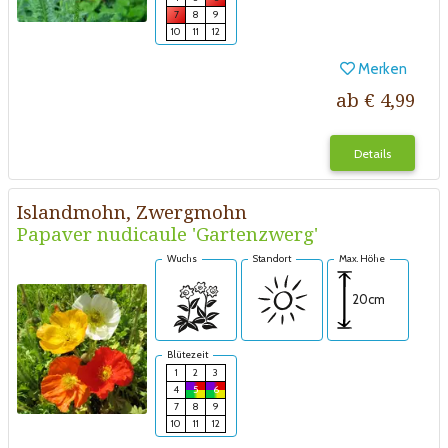
7
8
9
10
11
12
Merken
ab € 4,99
Details
Islandmohn, Zwergmohn
Papaver nudicaule 'Gartenzwerg'
Wuchs
Standort
Max. Höhe
20cm
Blütezeit
1
2
3
4
5
6
7
8
9
10
11
12