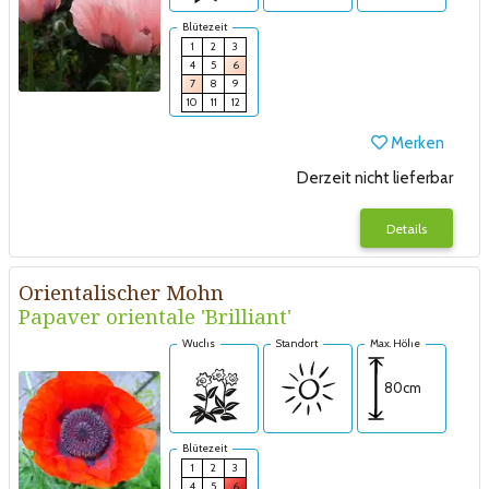
Blütezeit
1
2
3
4
5
6
7
8
9
10
11
12
Merken
Derzeit nicht lieferbar
Details
Orientalischer Mohn
Papaver orientale 'Brilliant'
Wuchs
Standort
Max. Höhe
80cm
Blütezeit
1
2
3
4
5
6