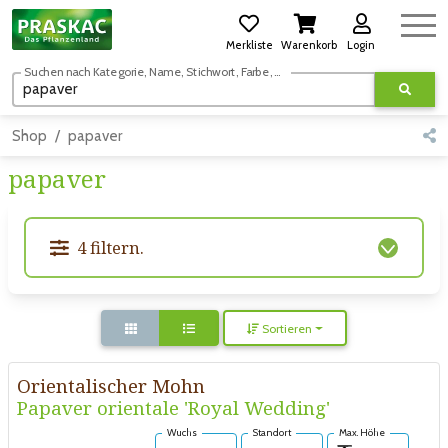
Merkliste
Warenkorb
Login
Suchen nach Kategorie, Name, Stichwort, Farbe, usw.
Shop
papaver
papaver
4 filtern.
Sortieren
Orientalischer Mohn
Papaver orientale 'Royal Wedding'
Wuchs
Standort
Max. Höhe