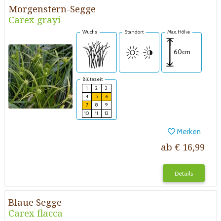
Morgenstern-Segge
Carex grayi
Wuchs
Standort
Max. Höhe
60cm
Blütezeit
1
2
3
4
5
6
7
8
9
10
11
12
Merken
ab € 16,99
Details
Blaue Segge
Carex flacca