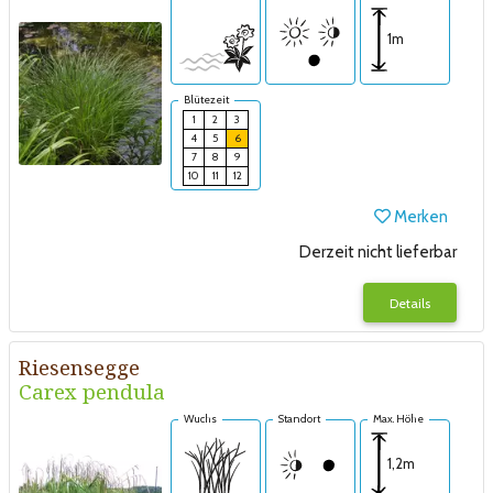
1m
Blütezeit
1
2
3
4
5
6
7
8
9
10
11
12
Merken
Derzeit nicht lieferbar
Details
Riesensegge
Carex pendula
Wuchs
Standort
Max. Höhe
1,2m