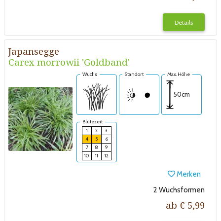
Details
Japansegge
Carex morrowii 'Goldband'
Wuchs
Standort
Max. Höhe
50cm
Blütezeit
1
2
3
4
5
6
7
8
9
10
11
12
Merken
2 Wuchsformen
ab € 5,99