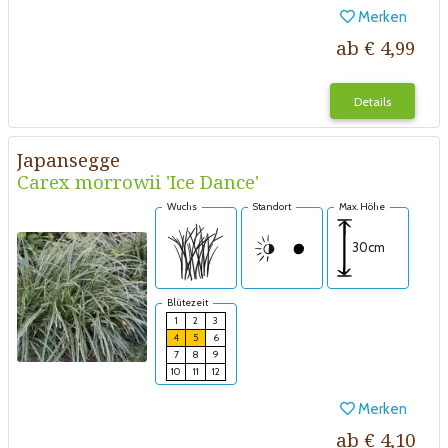
Merken
ab € 4,99
Details
Japansegge
Carex morrowii 'Ice Dance'
Wuchs
Standort
Max. Höhe
30cm
Blütezeit
1
2
3
4
5
6
7
8
9
10
11
12
Merken
ab € 4,10