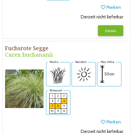
Merken
Derzeit nicht lieferbar
Details
Fuchsrote Segge
Carex buchananii
Wuchs
Standort
Max. Höhe
50cm
Blütezeit
1
2
3
4
5
6
7
8
9
10
11
12
Merken
Derzeit nicht lieferbar