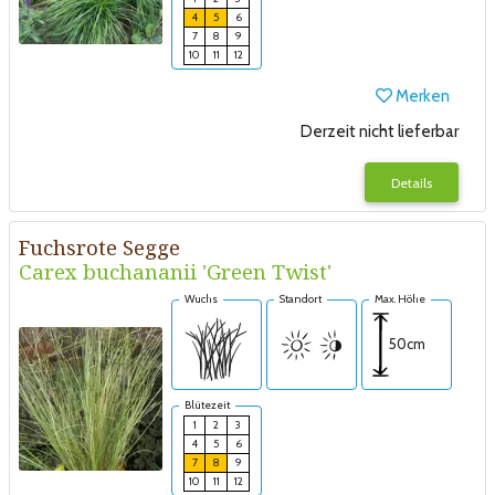
4
5
6
7
8
9
10
11
12
Merken
Derzeit nicht lieferbar
Details
Fuchsrote Segge
Carex buchananii 'Green Twist'
Wuchs
Standort
Max. Höhe
50cm
Blütezeit
1
2
3
4
5
6
7
8
9
10
11
12