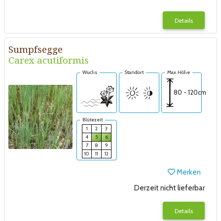
Details
Sumpfsegge
Carex acutiformis
Wuchs
Standort
Max. Höhe
80 - 120cm
Blütezeit
1
2
3
4
5
6
7
8
9
10
11
12
Merken
Derzeit nicht lieferbar
Details