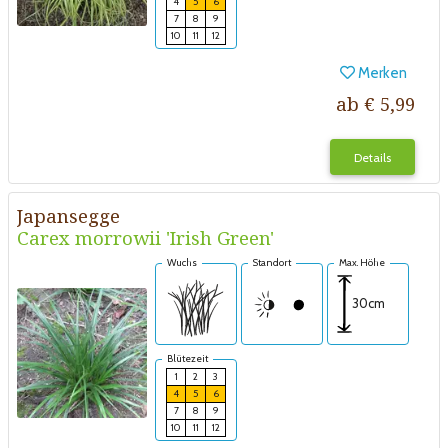
4
5
6
7
8
9
10
11
12
Merken
ab € 5,99
Details
Japansegge
Carex morrowii 'Irish Green'
Wuchs
Standort
Max. Höhe
30cm
Blütezeit
1
2
3
4
5
6
7
8
9
10
11
12