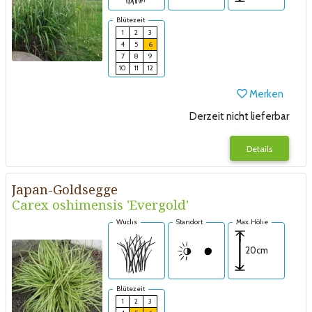
Blütezeit
1
2
3
4
5
6
7
8
9
10
11
12
Merken
Derzeit nicht lieferbar
Details
Japan-Goldsegge
Carex oshimensis 'Evergold'
Wuchs
Standort
Max. Höhe
20cm
Blütezeit
1
2
3