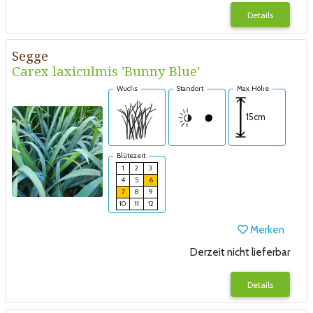
Details
Segge
Carex laxiculmis 'Bunny Blue'
Wuchs
Standort
Max. Höhe
15cm
Blütezeit
1
2
3
4
5
6
7
8
9
10
11
12
Merken
Derzeit nicht lieferbar
Details