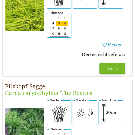
Blütezeit
1
2
3
4
5
6
7
8
9
10
11
12
Merken
Derzeit nicht lieferbar
Details
Pilzkopf-Segge
Carex caryophyllea 'The Beatles'
Wuchs
Standort
Max. Höhe
30cm
Blütezeit
1
2
3