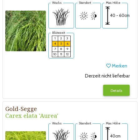
Wuchs
Standort
Max. Höhe
40 - 60cm
Blütezeit
1
2
3
4
5
6
7
8
9
10
11
12
Merken
Derzeit nicht lieferbar
Details
Gold-Segge
Carex elata 'Aurea'
Wuchs
Standort
Max. Höhe
40cm