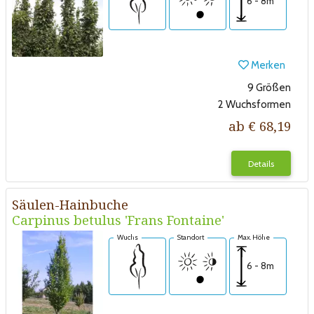
6 - 8m
Merken
9 Größen
2 Wuchsformen
ab € 68,19
Details
Säulen-Hainbuche
Carpinus betulus 'Frans Fontaine'
Wuchs
Standort
Max. Höhe
6 - 8m