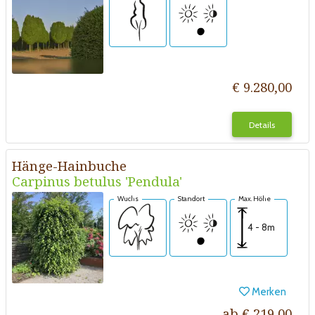
€ 9.280,00
Details
Hänge-Hainbuche
Carpinus betulus 'Pendula'
Wuchs
Standort
Max. Höhe
4 - 8m
Merken
ab € 219,00