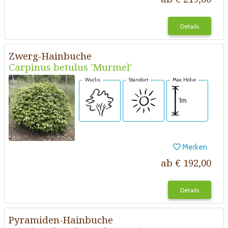
Details
Zwerg-Hainbuche
Carpinus betulus 'Murmel'
Wuchs
Standort
Max. Höhe
1m
Merken
ab € 192,00
Details
Pyramiden-Hainbuche