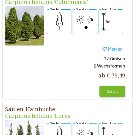
Carpinus betulus 'Columnaris'
Wuchs
Standort
Max. Höhe
5m
Merken
22 Größen
2 Wuchsformen
ab € 73,49
Details
Säulen-Hainbuche
Carpinus betulus 'Lucas'
Wuchs
Standort
Max. Höhe