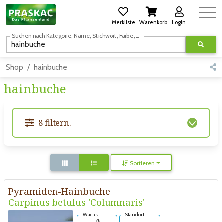
Merkliste
Warenkorb
Login
Suchen nach Kategorie, Name, Stichwort, Farbe, usw.
Shop
hainbuche
hainbuche
8 filtern.
Sortieren
Pyramiden-Hainbuche
Carpinus betulus 'Columnaris'
Wuchs
Standort