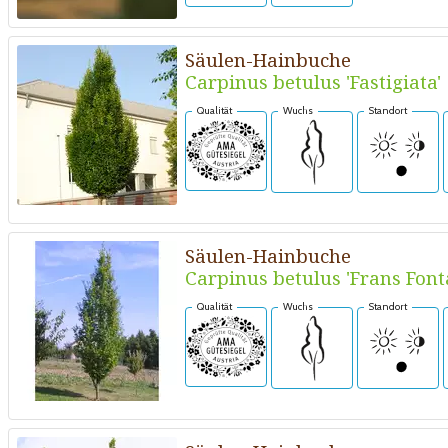
Säulen-Hainbuche
Carpinus betulus 'Fastigiata'
Qualität
Wuchs
Standort
Säulen-Hainbuche
Carpinus betulus 'Frans Font
Qualität
Wuchs
Standort