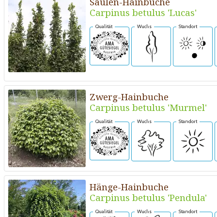
Säulen-Hainbuche
Carpinus betulus 'Lucas'
Qualität
Wuchs
Standort
Zwerg-Hainbuche
Carpinus betulus 'Murmel'
Qualität
Wuchs
Standort
Hänge-Hainbuche
Carpinus betulus 'Pendula'
Qualität
Wuchs
Standort