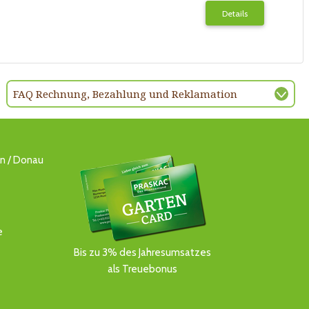
Details
FAQ Rechnung, Bezahlung und Reklamation
ln / Donau
e
Bis zu 3% des Jahresumsatzes
als Treuebonus