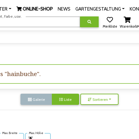
TER
ONLINE-SHOP
NEWS
GARTENGESTALTUNG
KON
, Farbe, usw.
Merkliste
Warenkorb
M
us "hainbuche".
Galerie
Liste
Sortieren
Max. Breite
Max. Höhe