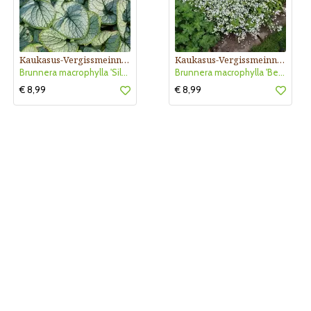
Kaukasus-Vergissmeinnicht
Kaukasus-Vergissmeinnicht
Brunnera macrophylla 'Silver Heart'
Brunnera macrophylla 'Betty Bowring'
€ 8,99
€ 8,99