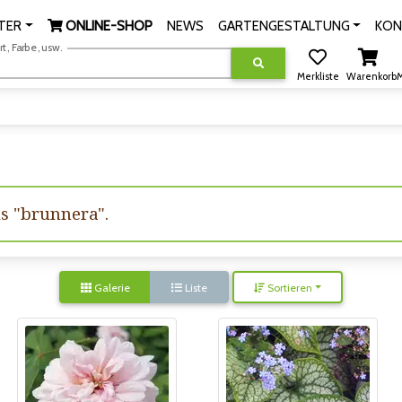
TER
ONLINE-SHOP
NEWS
GARTENGESTALTUNG
KON
, Farbe, usw.
Merkliste
Warenkorb
M
us "brunnera".
Galerie
Liste
Sortieren