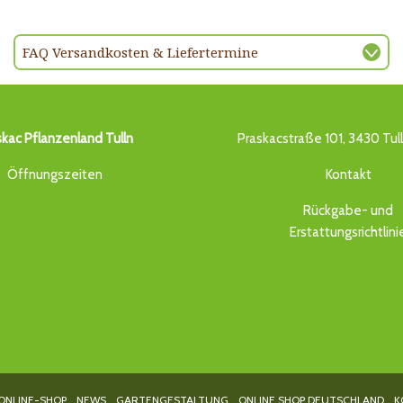
FAQ Versandkosten & Liefertermine
skac Pflanzenland Tulln
Praskacstraße 101, 3430 Tul
Öffnungszeiten
Kontakt
Rückgabe- und
Erstattungsrichtlini
ONLINE-SHOP
NEWS
GARTENGESTALTUNG
ONLINE SHOP DEUTSCHLAND
K