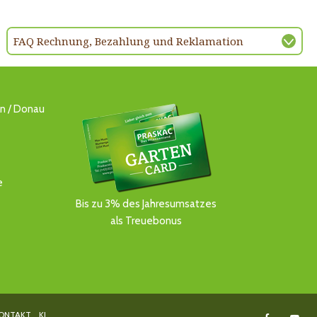
FAQ Rechnung, Bezahlung und Reklamation
ln / Donau
e
Bis zu 3% des Jahresumsatzes
als Treuebonus
ONTAKT
KI