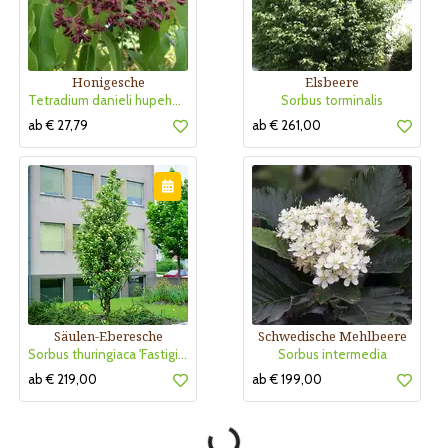
Honigesche
Elsbeere
Tetradium danieli hupehensis
Sorbus torminalis
ab € 27,79
ab € 261,00
Säulen-Eberesche
Schwedische Mehlbeere
Sorbus thuringiaca 'Fastigiata'
Sorbus intermedia
ab € 219,00
ab € 199,00