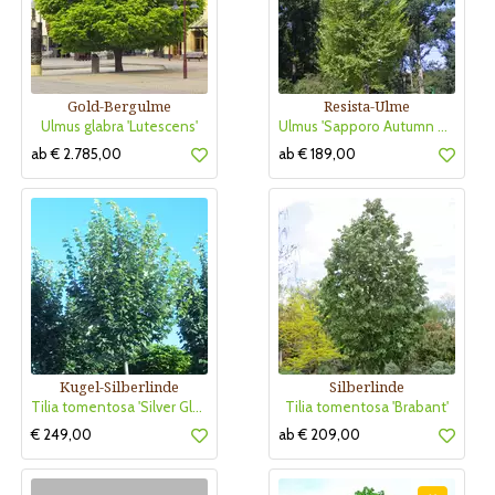
Gold-Bergulme
Resista-Ulme
Ulmus glabra 'Lutescens'
Ulmus 'Sapporo Autumn Gold' RESISTA
ab € 2.785,00
ab € 189,00
Kugel-Silberlinde
Silberlinde
Tilia tomentosa 'Silver Globe'
Tilia tomentosa 'Brabant'
€ 249,00
ab € 209,00