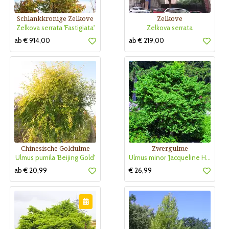
Schlankkronige Zelkove
Zelkove
Zelkova serrata 'Fastigiata'
Zelkova serrata
ab € 914,00
ab € 219,00
Chinesische Goldulme
Zwergulme
Ulmus pumila 'Beijing Gold'
Ulmus minor 'Jacqueline Hillier'
ab € 20,99
€ 26,99