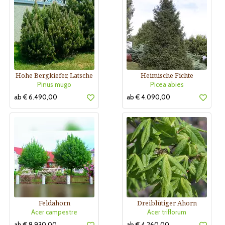
Hohe Bergkiefer, Latsche
Heimische Fichte
Pinus mugo
Picea abies
ab € 6.490,00
ab € 4.090,00
Feldahorn
Dreiblütiger Ahorn
Acer campestre
Acer triflorum
ab € 8.930,00
ab € 4.260,00