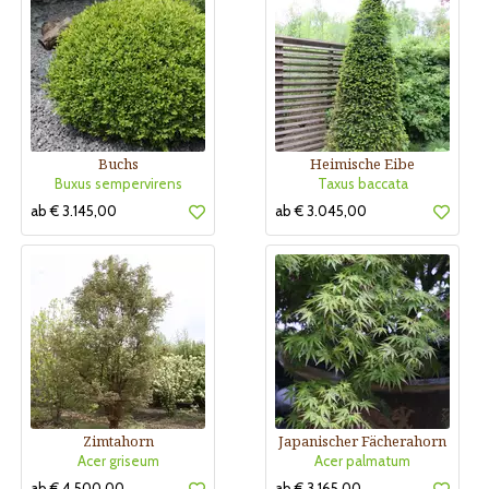
Buchs
Heimische Eibe
Buxus sempervirens
Taxus baccata
ab € 3.145,00
ab € 3.045,00
Zimtahorn
Japanischer Fächerahorn
Acer griseum
Acer palmatum
ab € 4.500,00
ab € 3.165,00