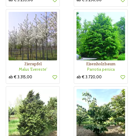
Zierapfel
Eisenholzbaum
Malus 'Evereste'
Parrotia persica
ab € 3.315,00
ab € 3.720,00