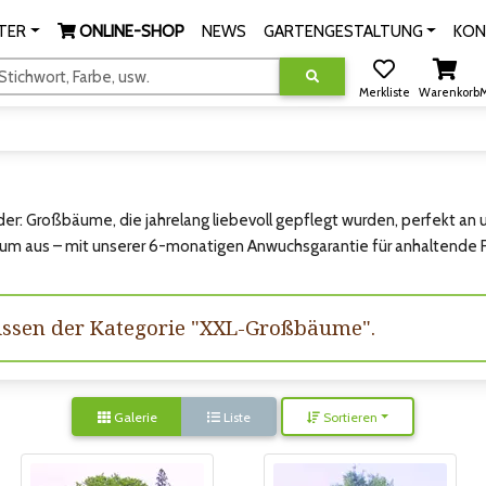
TER
ONLINE-SHOP
NEWS
GARTENGESTALTUNG
KON
tichwort, Farbe, usw.
Merkliste
Warenkorb
M
der: Großbäume, die jahrelang liebevoll gepflegt wurden, perfekt an
Baum aus – mit unserer 6-monatigen Anwuchsgarantie für anhaltende F
nissen der Kategorie "XXL-Großbäume".
Galerie
Liste
Sortieren