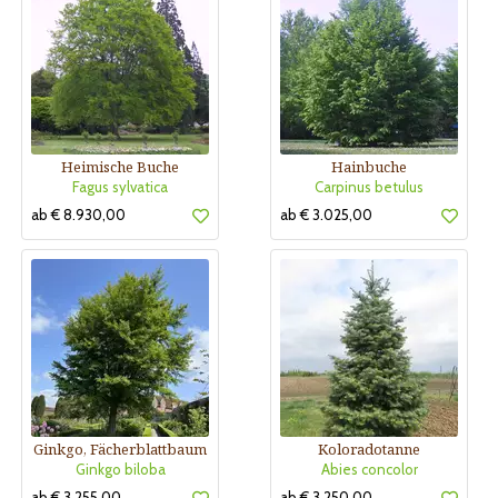
Heimische Buche
Hainbuche
Fagus sylvatica
Carpinus betulus
ab € 8.930,00
ab € 3.025,00
Ginkgo, Fächerblattbaum
Koloradotanne
Ginkgo biloba
Abies concolor
ab € 3.255,00
ab € 3.250,00