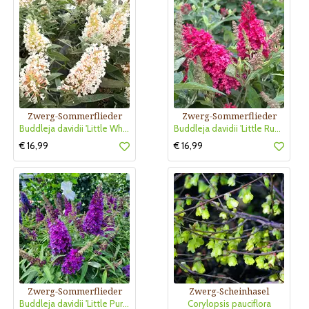
Zwerg-Sommerflieder
Zwerg-Sommerflieder
Buddleja davidii 'Little White'
Buddleja davidii 'Little Ruby'
€ 16,99
€ 16,99
Zwerg-Sommerflieder
Zwerg-Scheinhasel
Buddleja davidii 'Little Purple'
Corylopsis pauciflora