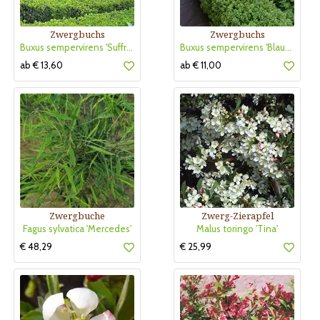
Zwergbuchs
Zwergbuchs
Buxus sempervirens 'Suffruticosa'
Buxus sempervirens 'Blauer Heinz'
ab € 13,60
ab € 11,00
Zwergbuche
Zwerg-Zierapfel
Fagus sylvatica 'Mercedes'
Malus toringo 'Tina'
€ 48,29
€ 25,99