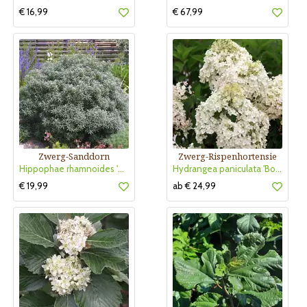
€ 16,99
€ 67,99
Zwerg-Sanddorn
Zwerg-Rispenhortensie
Hippophae rhamnoides 'Hikul'
Hydrangea paniculata 'Bobo'
€ 19,99
ab € 24,99