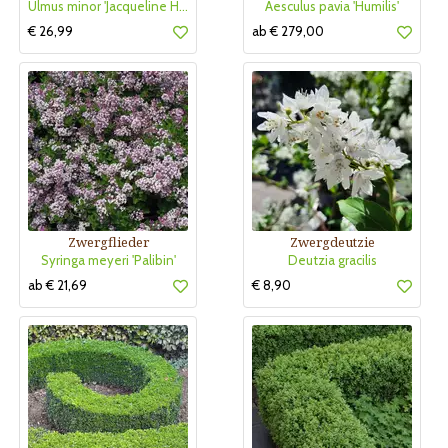
Ulmus minor 'Jacqueline Hillier'
Aesculus pavia 'Humilis'
€ 26,99
ab € 279,00
Zwergflieder
Zwergdeutzie
Syringa meyeri 'Palibin'
Deutzia gracilis
ab € 21,69
€ 8,90