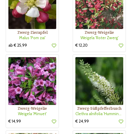
Zwerg-Zierapfel
Zwerg-Weigelie
Malus 'Pom zai'
Weigela 'Roter Zwerg'
ab € 25,99
€ 12,20
Zwerg-Weigelie
Zwerg-Süßpfefferbusch
Weigela 'Minuet'
Clethra alnifolia 'Hummingbird'
€ 14,99
€ 24,99