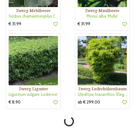
Zwerg-Mehlbeere
Zwerg-Maulbeere
Sorbus chamaemespilus (ssp.sudetica)
Morus alba 'Mulle'
€ 31,99
€ 31,99
Zwerg-Liguster
Zwerg-Lederhülsenbaum
Ligustrum vulgare 'Lodense'
Gleditsia triacanthos 'Elegantissima'
€ 8,90
ab € 299,00