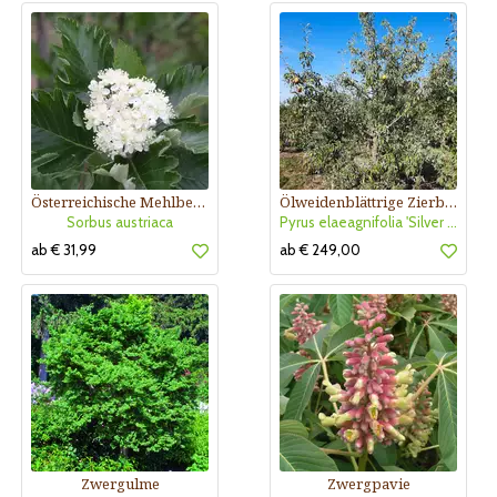
Österreichische Mehlbeere
Ölweidenblättrige Zierbirne
Sorbus austriaca
Pyrus elaeagnifolia 'Silver Sails'
ab € 31,99
ab € 249,00
Zwergulme
Zwergpavie