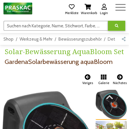
Merkliste
Warenkorb
Login
Suchen nach Kategorie, Name, Stichwort, Farbe, usw.
Shop
Werkzeug & Mehr
Bewässerungszubehör
Detail
Solar-Bewässerung AquaBloom Set
GardenaSolarbewässerung aquaBloom
Voriges
Galerie
Nächstes
Zum vorigen Bild