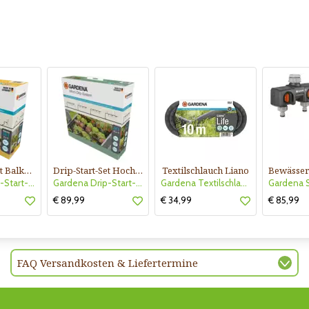
Drip-Start-Set Balkone
Drip-Start-Set Hochbeet
Textilschlauch Liano
Gardena Drip-Start-Set Balkone
Gardena Drip-Start-Set Hochbeet
Gardena Textilschlauch Liano
€ 89,99
€ 34,99
€ 85,99
FAQ Versandkosten & Liefertermine