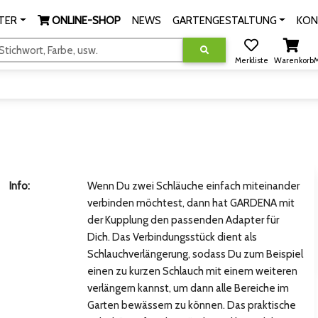
TER
ONLINE-SHOP
NEWS
GARTENGESTALTUNG
KON
tichwort, Farbe, usw.
Merkliste
Warenkorb
M
Info:
Wenn Du zwei Schläuche einfach miteinander
verbinden möchtest, dann hat GARDENA mit
der Kupplung den passenden Adapter für
Dich. Das Verbindungsstück dient als
Schlauchverlängerung, sodass Du zum Beispiel
einen zu kurzen Schlauch mit einem weiteren
verlängern kannst, um dann alle Bereiche im
Garten bewässern zu können. Das praktische