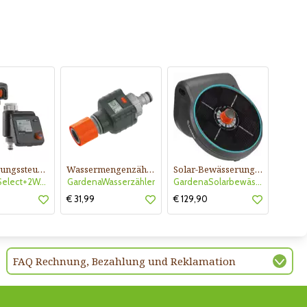
Bewässerungssteuerung Select+2WegVerteiler
Wassermengenzähler Aqua Count
Solar-Bewässerung AquaBloom Set
Gardena Select+2WegVerteiler
GardenaWasserzähler
GardenaSolarbewässerung aquaBloom
€ 31,99
€ 129,90
FAQ Rechnung, Bezahlung und Reklamation