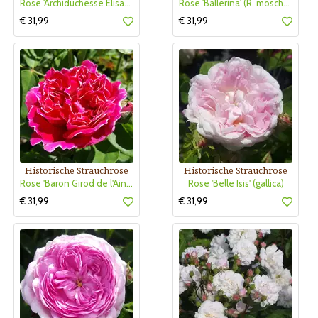
Rose 'Archiduchesse Elisabeth d'Autriche'
Rose 'Ballerina' (R. moschata)
€ 31,99
€ 31,99
Historische Strauchrose
Historische Strauchrose
Rose 'Baron Girod de l'Ain (perp.)
Rose 'Belle Isis' (gallica)
€ 31,99
€ 31,99