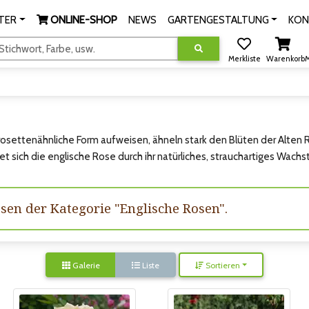
TER
ONLINE-SHOP
NEWS
GARTENGESTALTUNG
KON
tichwort, Farbe, usw.
Merkliste
Warenkorb
M
osettenähnliche Form aufweisen, ähneln stark den Blüten der Alten Ro
 sich die englische Rose durch ihr natürliches, strauchartiges Wachs
ssen der Kategorie "Englische Rosen".
Galerie
Liste
Sortieren