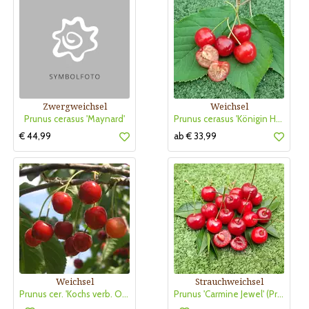
Zwergweichsel
Weichsel
Prunus cerasus 'Maynard'
Prunus cerasus 'Königin Hortense'
€ 44,99
ab € 33,99
Weichsel
Strauchweichsel
Prunus cer. 'Kochs verb. Ostheimer'
Prunus 'Carmine Jewel' (Prun. frut. x Prun. cerasus)