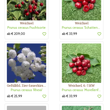
Weichsel
Weichsel
Prunus cerasus Fruchtsorte
Prunus cerasus 'Schattenmorelle'
ab € 209,00
ab € 33,99
Gefülltbl. Zier-Sauerkirsche
Weichsel, 6.-7.KW
Prunus cerasus 'Rhexii'
Prunus cerasus 'Morellenfeuer'
ab € 25,99
ab € 33,99