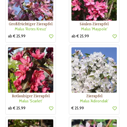
Großfrüchtiger Zierapfel
Säulen-Zierapfel
Malus 'Rotes Kreuz'
Malus 'Maypole'
ab € 25,99
ab € 25,99
Rotlaubiger Zierapfel
Zierapfel
Malus 'Scarlet'
Malus 'Adirondak'
ab € 25,99
€ 25,99