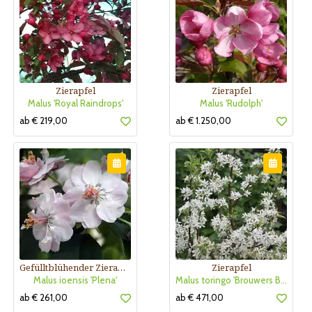
Zierapfel
Zierapfel
Malus 'Royal Raindrops'
Malus 'Rudolph'
ab € 219,00
ab € 1.250,00
Gefülltblühender Zierapfel
Zierapfel
Malus ioensis 'Plena'
Malus toringo 'Brouwers Beauty'
ab € 261,00
ab € 471,00