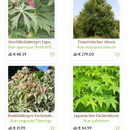
Geschlitzblättriger Japanahorn
Französischer Ahorn
Acer japonicum 'Aconitifolium'
Acer monspessulanum
ab € 48,29
ab € 279,00
Buntblättriger Eschenahorn
Japanischer Fächerahorn
Acer negundo 'Flamingo'
Acer palmatum
ab € 31,99
ab € 44,99