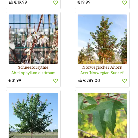
ab € 19,99
€ 19,99
Schneeforsythie
Norwegischer Ahorn
Abeliophyllum distichum
Acer 'Norwegian Sunset'
€ 31,99
ab € 289,00