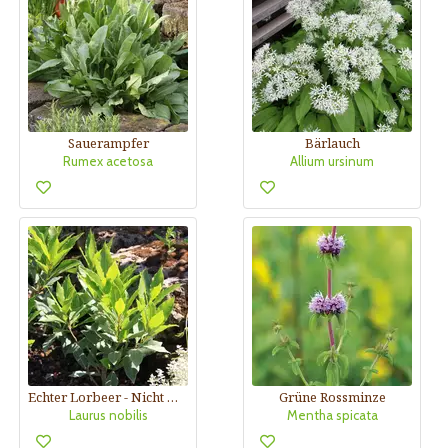
Sauerampfer
Bärlauch
Rumex acetosa
Allium ursinum
Echter Lorbeer - Nicht winterhart
Grüne Rossminze
Laurus nobilis
Mentha spicata