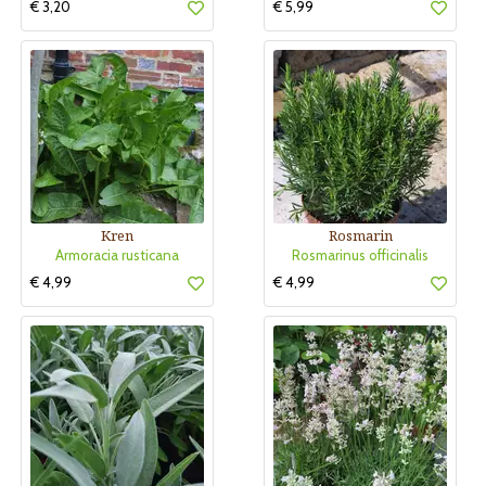
€ 3,20
€ 5,99
Kren
Rosmarin
Armoracia rusticana
Rosmarinus officinalis
€ 4,99
€ 4,99