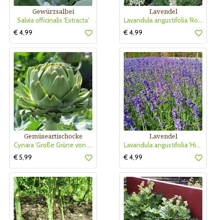
Gewürzsalbei
Lavendel
Salvia officinalis 'Extracta'
Lavandula angustifolia 'Rosea'
€ 4,99
€ 4,99
Gemüseartischocke
Lavendel
Cynara 'Große Grüne von Neapel'
Lavandula angustifolia 'Hidcote'
€ 5,99
€ 4,99