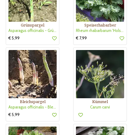
Grünspargel
Speiserhabarber
Asparagus officinalis - Grünspargel
Rheum rhabarbarum 'Holsteiner Blut'
€ 5,99
€ 7,99
Bleichspargel
Kümmel
Asparagus officinalis - Bleichspargel
Carum carvi
€ 5,99