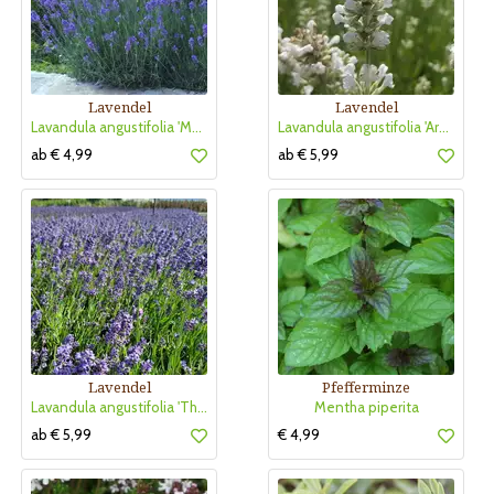
Lavendel
Lavendel
Lavandula angustifolia 'Munstead'
Lavandula angustifolia 'Arctic Snow'
ab € 4,99
ab € 5,99
Lavendel
Pfefferminze
Lavandula angustifolia 'Thumbelina Leigh'
Mentha piperita
ab € 5,99
€ 4,99