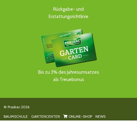
Rückgabe- und
Erstattungsrichtlinie
Bis zu 3% des Jahresumsatzes
als Treuebonus
© Praskac 2026
BAUMSCHULE
GARTENCENTER
ONLINE-SHOP
NEWS
GARTENGESTALTUNG
ONLINE SHOP DEUTSCHLAND
KONTAKT
KI