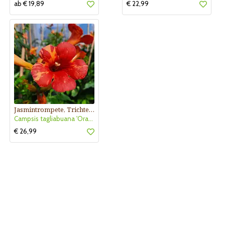
ab € 19,89
€ 22,99
Jasmintrompete, Trichtertrompete
Campsis tagliabuana 'Orangeade'
€ 26,99