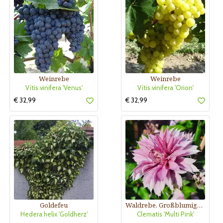
Weinrebe
Weinrebe
Vitis vinifera 'Venus'
Vitis vinifera 'Orion'
€ 32,99
€ 32,99
Goldefeu
Waldrebe, Großblumige Garten-Clematis
Hedera helix 'Goldherz'
Clematis 'Multi Pink'