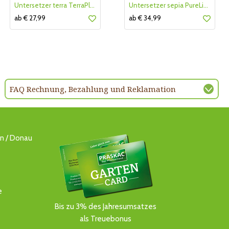
Untersetzer terra TerraPlast
Untersetzer sepia PureLine
ab € 27,99
ab € 34,99
FAQ Rechnung, Bezahlung und Reklamation
ln / Donau
e
Bis zu 3% des Jahresumsatzes
als Treuebonus