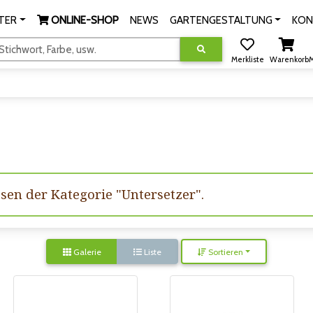
TER
ONLINE-SHOP
NEWS
GARTENGESTALTUNG
KON
tichwort, Farbe, usw.
Merkliste
Warenkorb
M
ssen der Kategorie "Untersetzer".
Galerie
Liste
Sortieren