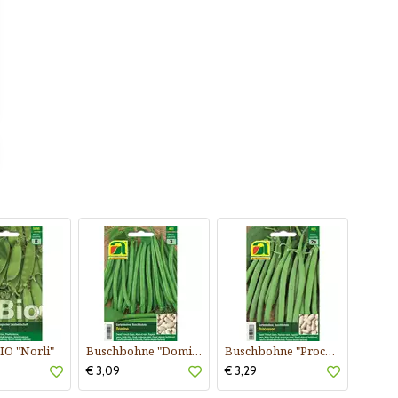
IO "Norli"
Buschbohne "Domino"
Buschbohne "Processor"
€ 3,09
€ 3,29