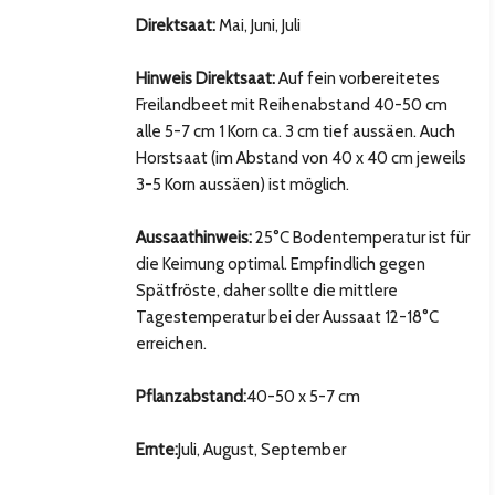
Direktsaat:
Mai, Juni, Juli
Hinweis Direktsaat:
Auf fein vorbereitetes
Freilandbeet mit Reihenabstand 40-50 cm
alle 5-7 cm 1 Korn ca. 3 cm tief aussäen. Auch
Horstsaat (im Abstand von 40 x 40 cm jeweils
3-5 Korn aussäen) ist möglich.
Aussaathinweis:
25°C Bodentemperatur ist für
die Keimung optimal. Empfindlich gegen
Spätfröste, daher sollte die mittlere
hsten Bild
Tagestemperatur bei der Aussaat 12-18°C
erreichen.
Pflanzabstand:
40-50 x 5-7 cm
Ernte:
Juli, August, September