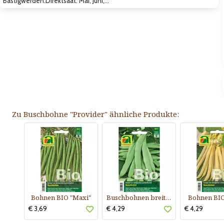
Bastigwerden.Direktsaat: Mai, Juni,…
Zu Buschbohne "Provider" ähnliche Produkte:
Bohnen BIO "Maxi"
Buschbohnen breit BIO
Bohnen BIO
€ 3,69
€ 4,29
€ 4,29