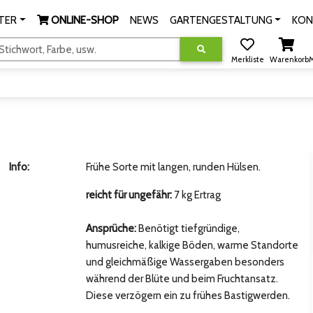
TER
ONLINE-SHOP
NEWS
GARTENGESTALTUNG
KON
tichwort, Farbe, usw.
Merkliste
Warenkorb
M
Info:
Frühe Sorte mit langen, runden Hülsen.
reicht für ungefähr:
7 kg Ertrag
Ansprüche:
Benötigt tiefgründige,
humusreiche, kalkige Böden, warme Standorte
und gleichmäßige Wassergaben besonders
während der Blüte und beim Fruchtansatz.
Diese verzögern ein zu frühes Bastigwerden.
hsten Bild