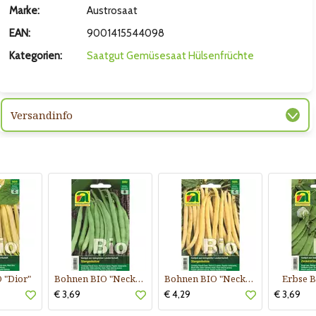
Marke:
Austrosaat
EAN:
9001415544098
Kategorien:
Saatgut
Gemüsesaat
Hülsenfrüchte
Versandinfo
 "Dior"
Bohnen BIO "Neckarkönigin"
Bohnen BIO "Neckargold"
Erbse B
€ 3,69
€ 4,29
€ 3,69