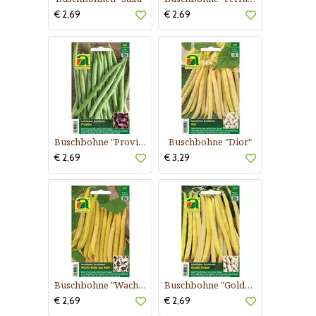
€ 2,69
€ 2,69
Buschbohne "Provider"
Buschbohne "Dior"
€ 2,69
€ 3,29
Buschbohne "Wachs Beste von Allen (Brittle Wax)"
Buschbohne "Golden Teepee"
€ 2,69
€ 2,69