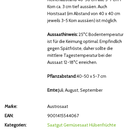
Korn ca. 3 cm tief aussäen. Auch
Horstsaat (im Abstand von 40 x 40 cm
jeweils 3-5 Korn aussäen) ist möglich.
Aussaathinweis:
25°C Bodentemperatur
ist für die Keimung optimal. Empfindlich
gegen Spätfröste, daher sollte die
mittlere Tagestemperatur bei der
Aussaat 12-18°C erreichen.
Pflanzabstand:
40-50 x 5-7 cm
Ernte:
Juli, August, September
Marke:
Austrosaat
EAN:
9001415544067
Kategorien:
Saatgut
Gemüsesaat
Hülsenfrüchte