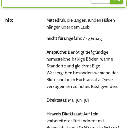
Info:
Mittelfrüh, die langen, runden Hülsen
hängen über dem Laub.
reicht für ungefähr:
7 kg Ertrag
Ansprüche:
Benötigt tiefgründige,
humusreiche, kalkige Böden, warme
Standorte und gleichmäßige
Wassergaben besonders während der
Blüte und beim Fruchtansatz. Diese
verzögern ein zu frühes Bastigwerden.
Direktsaat:
Mai, Juni, Juli
Hinweis Direktsaat:
Auf fein
vorbereitetes Freilandbeet mit
Reihenabstand 40-50 cm alle 5-7 cm 1