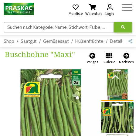
Merkliste
Warenkorb
Login
Suchen nach Kategorie, Name, Stichwort, Farbe, usw.
Shop
Saatgut
Gemüsesaat
Hülsenfrüchte
Detail
Buschbohne "Maxi"
Voriges
Galerie
Nächstes
Zum vorigen Bild
Zum vorigen Bild
Zum nächsten Bild