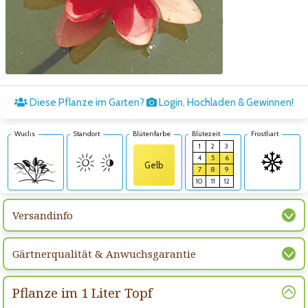
Zum nächsten Bild
Diese Pflanze im Garten?
Login, Hochladen & Gewinnen!
Wuchs
Standort
Blütenfarbe
Blütezeit
Frosthart
1
2
3
4
5
6
Gelb
7
8
9
10
11
12
Versandinfo
Gärtnerqualität & Anwuchsgarantie
Pflanze im 1 Liter Topf