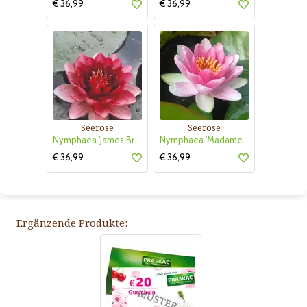
€ 36,99
€ 36,99
Seerose
Seerose
Nymphaea 'James Brydon'
Nymphaea 'Madame 'Wilfron Gonnere'
€ 36,99
€ 36,99
Ergänzende Produkte: