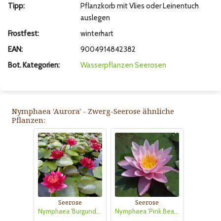
Tipp:
Pflanzkorb mit Vlies oder Leinentuch
auslegen
Frostfest:
winterhart
EAN:
9004914842382
Bot. Kategorien:
Wasserpflanzen
Seerosen
Nymphaea 'Aurora' - Zwerg-Seerose ähnliche
Pflanzen:
Seerose
Seerose
Nymphaea 'Burgundy Princess'
Nymphaea 'Pink Beauty'