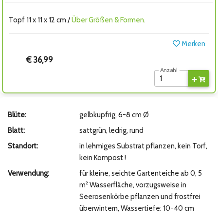
Topf 11 x 11 x 12 cm /
Über Größen & Formen.
Merken
€ 36,99
Anzahl
Blüte:
gelbkupfrig, 6-8 cm Ø
Blatt:
sattgrün, ledrig, rund
Standort:
in lehmiges Substrat pflanzen, kein Torf,
kein Kompost !
Verwendung:
für kleine, seichte Gartenteiche ab 0, 5
m² Wasserfläche, vorzugsweise in
Seerosenkörbe pflanzen und frostfrei
überwintern, Wassertiefe: 10-40 cm