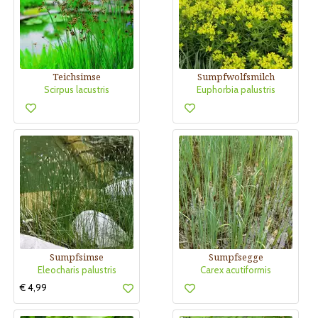
Teichsimse
Sumpfwolfsmilch
Scirpus lacustris
Euphorbia palustris
Sumpfsimse
Sumpfsegge
Eleocharis palustris
Carex acutiformis
€ 4,99