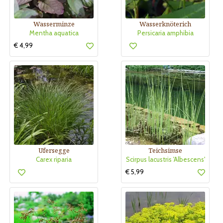
Wasserminze
Wasserknöterich
Mentha aquatica
Persicaria amphibia
€ 4,99
Ufersegge
Teichsimse
Carex riparia
Scirpus lacustris 'Albescens'
€ 5,99