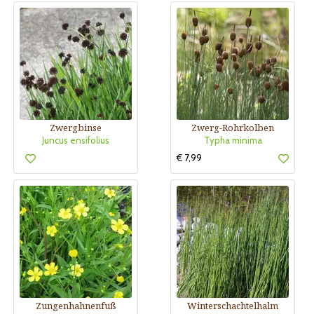
Zwergbinse
Zwerg-Rohrkolben
Juncus ensifolius
Typha minima
€ 7,99
Zungenhahnenfuß
Winterschachtelhalm