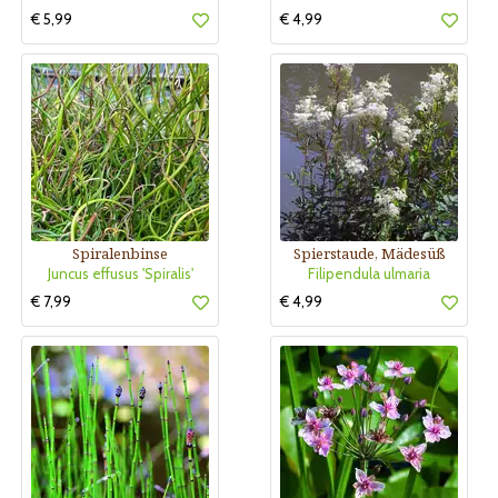
€ 5,99
€ 4,99
Spiralenbinse
Spierstaude, Mädesüß
Juncus effusus 'Spiralis'
Filipendula ulmaria
€ 7,99
€ 4,99