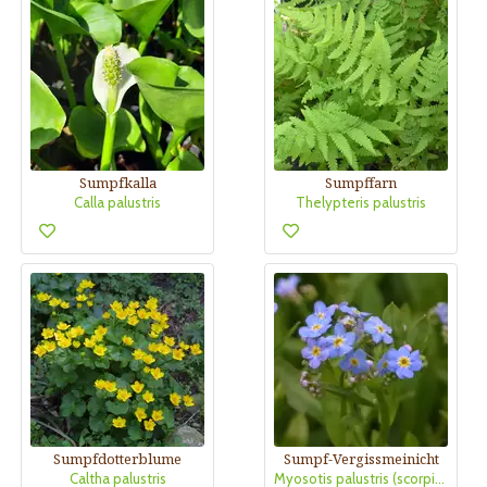
Sumpfkalla
Sumpffarn
Calla palustris
Thelypteris palustris
Sumpfdotterblume
Sumpf-Vergissmeinicht
Caltha palustris
Myosotis palustris (scorpioides)