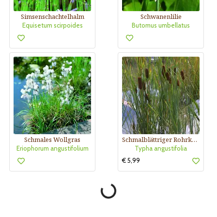
Simsenschachtelhalm
Schwanenlilie
Equisetum scirpoides
Butomus umbellatus
Schmales Wollgras
Schmalblättriger Rohrkolben
Eriophorum angustifolium
Typha angustifolia
€ 5,99