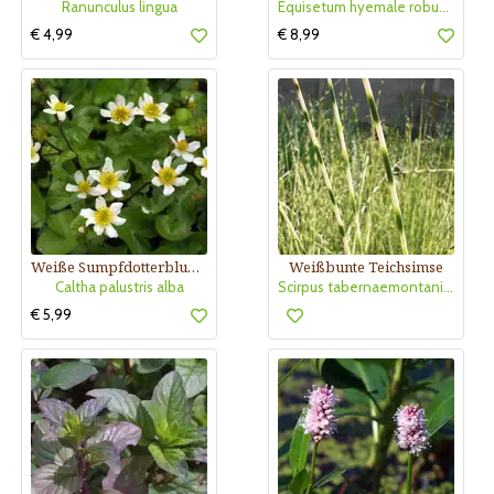
Ranunculus lingua
Equisetum hyemale robustum
€ 4,99
€ 8,99
Weiße Sumpfdotterblume
Weißbunte Teichsimse
Caltha palustris alba
Scirpus tabernaemontani 'Zebrinus'
€ 5,99