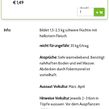
€ 1,49
Anzahl
Info:
Bildet 1,5-2,5 kg schwere Früchte mit
hellrotem Fleisch.
reicht für ungefähr:
35 kg Ertrag
Ansprüche:
Sehr wärmeliebend. Benötigt
nahrhaften Boden und viel Wasser.
Abdecken durch Folientunnel ist
vorteilhaft.
Aussaat Vorkultur:
März, April
Hinweise Vorkultur:
Jeweils 2-3 Korn in
Töpfe aussaen. Vor dem Auspflanzen