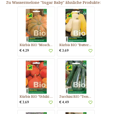
Zu Wassermelone "Sugar Baby" ähnliche Produkte:
Kürbis BIO "Moschata de Provence"
Kürbis BIO "Butternuß-Kürbis"
€ 4,29
€ 3,69
Kürbis BIO "Uchiki Kuri (Hokkaido-Typ)"
Zucchini BIO "Tempra F1"
€ 3,69
€ 4,49