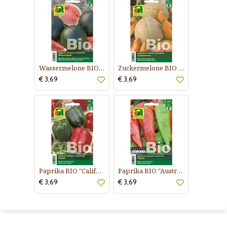
Wassermelone BIO "Sugar Baby"
Zuckermelone BIO "Charentais"
€ 3,69
€ 3,69
Paprika BIO "California Wonder"
Paprika BIO "Austrocapi"
€ 3,69
€ 3,69