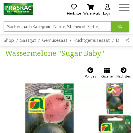
Merkliste
Warenkorb
Login
Suchen nach Kategorie, Name, Stichwort, Farbe, usw.
Shop
Saatgut
Gemüsesaat
Fruchtgemüsesaat
Detail
Wassermelone "Sugar Baby"
Voriges
Galerie
Nächstes
Zum vorigen Bild