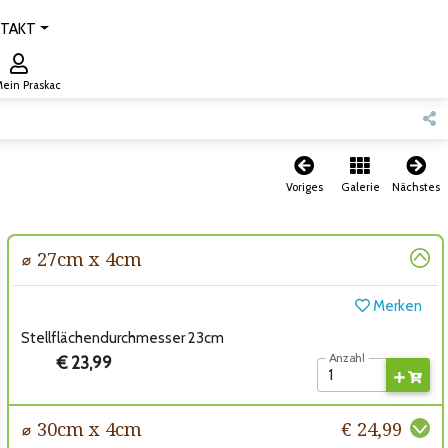
TAKT
ein Praskac
Voriges
Galerie
Nächstes
⌀ 27cm x 4cm
Merken
Stellflächendurchmesser 23cm
Anzahl
€ 23,99
⌀ 30cm x 4cm
€ 24,99