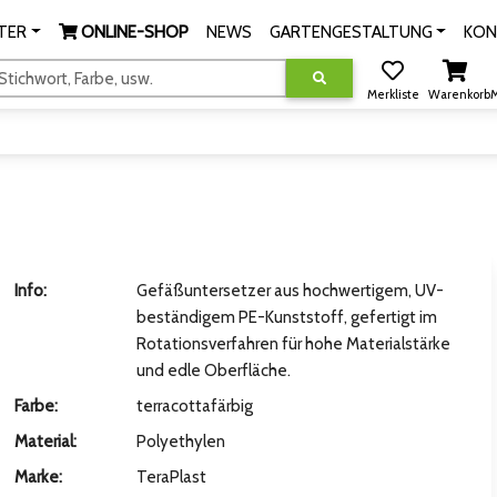
TER
ONLINE-SHOP
NEWS
GARTENGESTALTUNG
KON
tichwort, Farbe, usw.
Merkliste
Warenkorb
M
Info:
Gefäßuntersetzer aus hochwertigem, UV-
beständigem PE-Kunststoff, gefertigt im
Rotationsverfahren für hohe Materialstärke
und edle Oberfläche.
Farbe:
terracottafärbig
Material:
Polyethylen
Marke:
TeraPlast