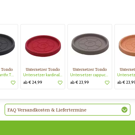
r Tondo
Untersetzer Tondo
Untersetzer Tondo
Unterse
Untersetzer anthr.Tondo TerraPl
Untersetzer kardinalrot Tondo T
Untersetzer cappuccino Tondo Te
ab € 24,99
ab € 23,99
ab € 23,9
FAQ Versandkosten & Liefertermine