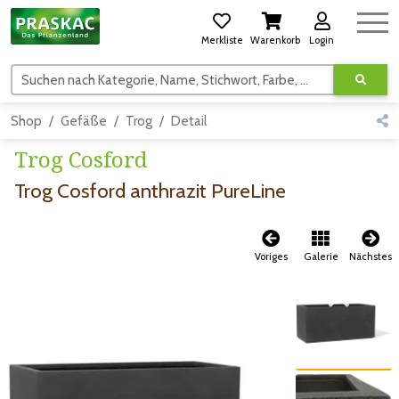
Merkliste
Warenkorb
Login
Suchen nach Kategorie, Name, Stichwort, Farbe, usw.
Shop
Gefäße
Trog
Detail
Trog Cosford
Trog Cosford anthrazit PureLine
Voriges
Galerie
Nächstes
Zum vorigen Bild