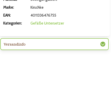
hsten Bild
Marke:
Kirschke
EAN:
4011336476755
Kategorien:
Gefäße
Untersetzer
Versandinfo
hsten Bild