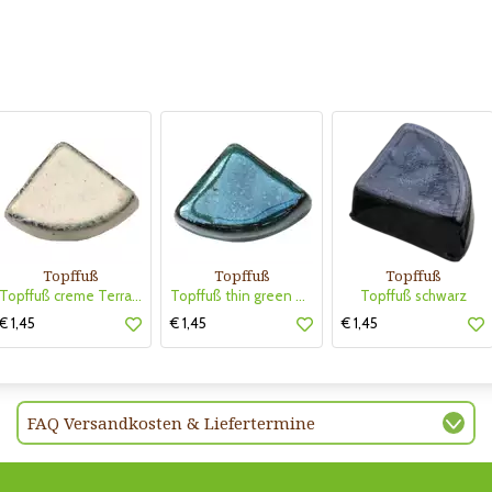
Topffuß
Topffuß
Topffuß
Topffuß creme Terra Dura
Topffuß thin green Terra Dura
Topffuß schwarz
€ 1,45
€ 1,45
€ 1,45
FAQ Versandkosten & Liefertermine