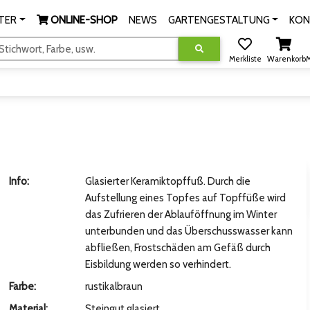
TER
ONLINE-SHOP
NEWS
GARTENGESTALTUNG
KON
tichwort, Farbe, usw.
Merkliste
Warenkorb
M
Info:
Glasierter Keramiktopffuß. Durch die
Aufstellung eines Topfes auf Topffüße wird
das Zufrieren der Ablauföffnung im Winter
unterbunden und das Überschusswasser kann
abfließen, Frostschäden am Gefäß durch
Eisbildung werden so verhindert.
Farbe:
rustikalbraun
Material:
Steingut glasiert