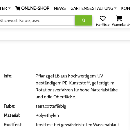
TER
ONLINE-SHOP
NEWS
GARTENGESTALTUNG
KON
tichwort, Farbe, usw.
Merkliste
Warenkorb
M
Info:
Pflanzgefäß aus hochwertigem, UV-
beständigem PE-Kunststoff, gefertigt im
Rotationsverfahren für hohe Materialstärke
und edle Oberfläche.
Farbe:
terracottafärbig
Material:
Polyethylen
Frostfest:
frostfest bei gewährleisteten Wasserablauf