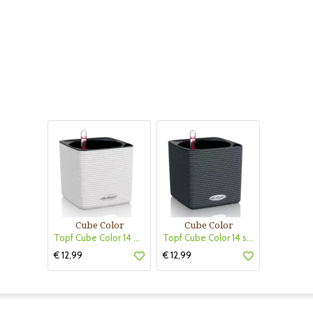
Cube Color
Cube Color
Topf Cube Color 14 weiß
Topf Cube Color 14 schiefergrau
€ 12,99
€ 12,99