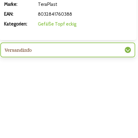
hsten Bild
Marke:
TeraPlast
EAN:
8032841760388
Kategorien:
Gefäße
Topf eckig
Versandinfo
hsten Bild