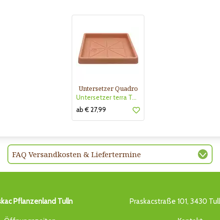
Untersetzer Quadro
Untersetzer terra TerraPlast
ab € 27,99
FAQ Versandkosten & Liefertermine
skac Pflanzenland Tulln
Praskacstraße 101, 3430 Tul